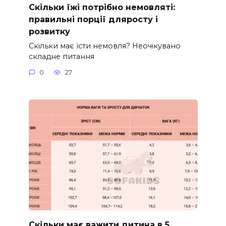
Скільки їжі потрібно немовляті:
правильні порції дляросту і
розвитку
Скільки має їсти немовля? Неочікувано
складне питання
0
27
Скільки має важити дитина в 5