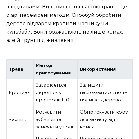
шкідниками. Використання настоїв трав — це
старі перевірені методи. Спробуй обробити
дерево відваром кропиви, часнику чи
кульбаби. Вони розжарюють не лише комах,
але й грунт під живлення.
Метод
Трава
Використання
приготування
Заварюється
Залишити
Кропива
окропом у
настоюватися, потім
пропорції 1:10
поливать дерево
Розчавити
Обприскувати кору
Часник
зубчики та
для захисту від
замочити у воді
комах