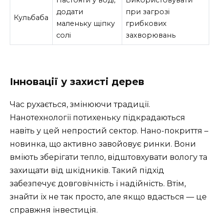
Настояти у воді,
Використовувати
додати
при загрозі
Кульбаба
маленьку щіпку
грибкових
солі
захворювань
Інновації у захисті дерев
Час рухається, змінюючи традиції.
Нанотехнології потихеньку підкрадаються
навіть у цей непростий сектор. Нано-покриття –
новинка, що активно завойовує ринки. Вони
вміють зберігати тепло, відштовхувати вологу та
захищати від шкідників. Такий підхід
забезпечує довговічність і надійність. Втім,
знайти їх не так просто, але якщо вдасться — це
справжня інвестиція.