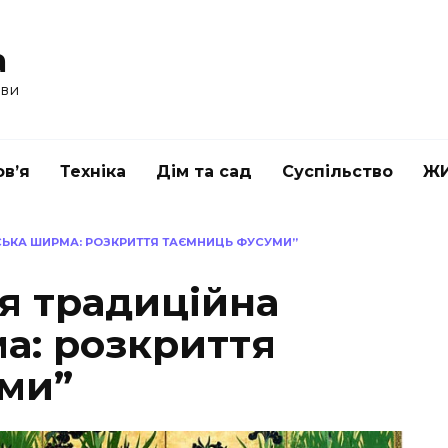
a
ави
в’я
Техніка
Дім та сад
Суспільство
Ж
СЬКА ШИРМА: РОЗКРИТТЯ ТАЄМНИЦЬ ФУСУМИ”
я традиційна
а: розкриття
ми”