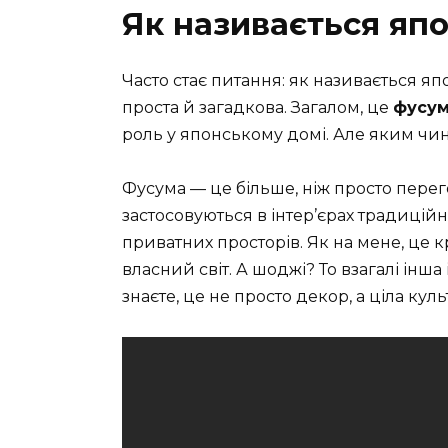
Як називається яп
Часто стає питання: як називається я
проста й загадкова. Загалом, це
фусу
роль у японському домі. Але яким чино
Фусума — це більше, ніж просто перего
застосовуються в інтер’єрах традицій
приватних просторів. Як на мене, це 
власний світ. А шоджі? То взагалі інша 
знаєте, це не просто декор, а ціла кул