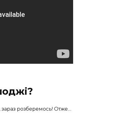
шоджі?
, зараз розберемось! Отже…