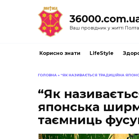
Перейти
до
36000.com.u
вмісту
Ваш провідник у житті Полт
Корисно знати
LifeStyle
Здоро
ГОЛОВНА
»
“ЯК НАЗИВАЄТЬСЯ ТРАДИЦІЙНА ЯПОН
“Як називаєтьс
японська ширм
таємниць фусу