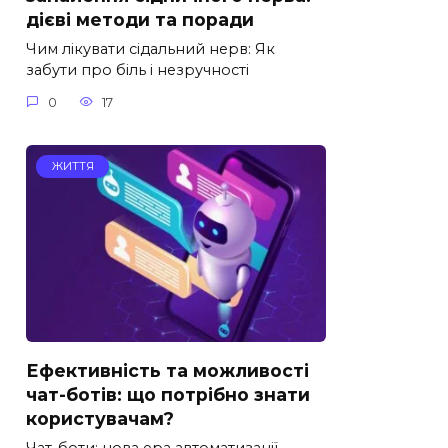
дієві методи та поради
Чим лікувати сідальний нерв: Як
забути про біль і незручності
0
17
ЖИТТЯ
Ефективність та можливості
чат-ботів: що потрібно знати
користувачам?
Чат-боти: нова ера автоматизації