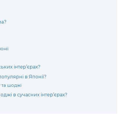
ма?
онії
ьких інтер’єрах?
популярні в Японії?
у та шоджі
оджі в сучасних інтер’єрах?