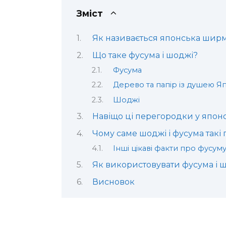
Зміст
Як називається японська шир
Що таке фусума і шоджі?
Фусума
Дерево та папір із душею Яп
Шоджі
Навіщо ці перегородки у японс
Чому саме шоджі і фусума такі 
Інші цікаві факти про фусум
Як використовувати фусума і ш
Висновок