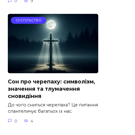
0
9
СУСПІЛЬСТВО
Сон про черепаху: символізм,
значення та тлумачення
сновидіння
До чого сниться черепаха? Це питання
спантеличує багатьох із нас.
0
4