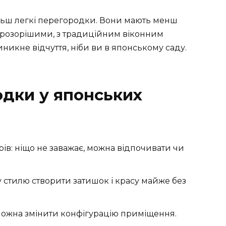
ільш легкі перегородки. Вони мають менш
прозорішими, з традиційним віконним
никне відчуття, ніби ви в японському саду.
одки у японських
в: ніщо не заважає, можна відпочивати чи
 стилю створити затишок і красу майже без
 можна змінити конфігурацію приміщення.