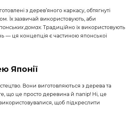
готовлені з дерев’яного каркасу, обтягнуті
м. Їх зазвичай використовують, аби
понських домах
. Традиційно їх використовують
нь — ця концепція є частиною японської
ею Японії
тецтво. Вони виготовляються з дерева та
, що це просто деревина й папір! Ні, це
в використовувалися, щоб підкреслити