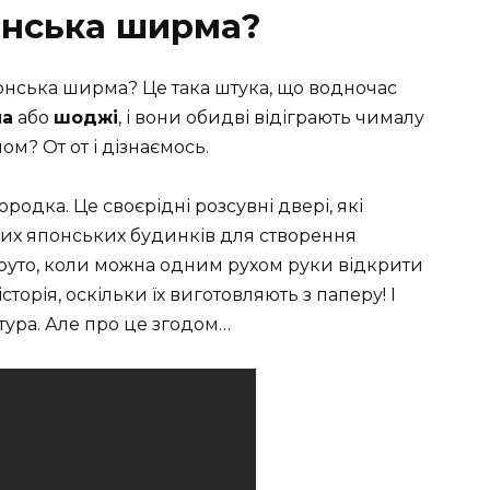
онська ширма?
понська ширма? Це така штука, що водночас
ма
або
шоджі
, і вони обидві відіграють чималу
м? От от і дізнаємось.
родка. Це своєрідні розсувні двері, які
них японських будинків для створення
круто, коли можна одним рухом руки відкрити
історія, оскільки їх виготовляють з паперу! І
ьтура. Але про це згодом…