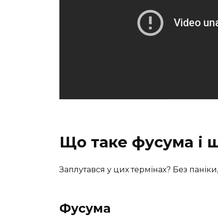
Що таке фусума і 
Заплутався у цих термінах? Без паніки
Фусума