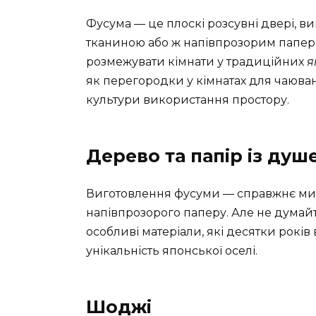
Фусума — це плоскі розсувні двері, ви
тканиною або ж напівпрозорим паперо
розмежувати кімнати у традиційних
я
як перегородки у кімнатах для чаюва
культури використання простору.
Дерево та папір із душ
Виготовлення фусуми — справжнє мис
напівпрозорого паперу. Але не думайте
особливі матеріали, які десятки рокі
унікальність японської оселі.
Шоджі