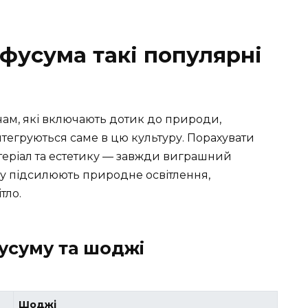
 фусума такі популярні
ам, які включають дотик до природи,
 інтегруються саме в цю культуру. Порахувати
атеріал та естетику — завжди виграшний
’єру підсилюють природне освітлення,
тло.
фусуму та шоджі
Шоджі