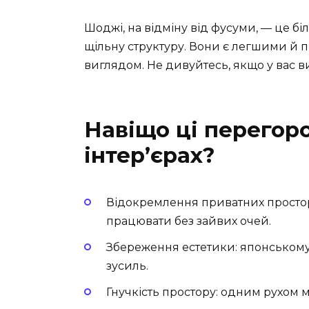
Шоджі, на відміну від фусуми, — це б
щільну структуру. Вони є легшими й 
виглядом. Не дивуйтесь, якщо у вас ви
Навіщо ці перегор
інтер’єрах?
Відокремлення приватних просторі
працювати без зайвих очей.
Збереження естетики: японському
зусиль.
Гнучкість простору: одним рухом