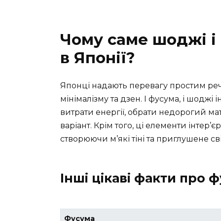
Чому саме шоджі і
в Японії?
Японці надають перевагу простим реч
мінімалізму та дзен. І фусума, і шоджі
витрати енергії, обрати недорогий м
варіант. Крім того, ці елементи інтер
створюючи м’які тіні та приглушене сві
Інші цікаві факти про 
Фусума