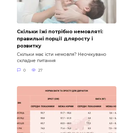
Скільки їжі потрібно немовляті:
правильні порції дляросту і
розвитку
Скільки має їсти немовля? Неочікувано
складне питання
0
27