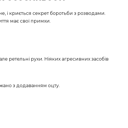
сне, і криється секрет боротьби з розводами.
иття має свої примхи.
 але ретельні рухи. Ніяких агресивних засобів
ажано з додаванням оцту.