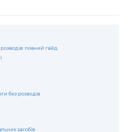
 розводів: повний гайд
і
оги без розводів
льних засобів