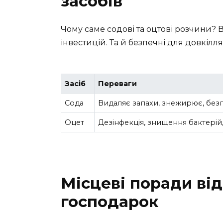
засобів
Чому саме содові та оцтові розчини? 
інвестицій. Та й безпечні для довкілля
Засіб
Переваги
Сода
Видаляє запахи, знежирює, без
Оцет
Дезінфекція, знищення бактерій,
Місцеві поради ві
господарок