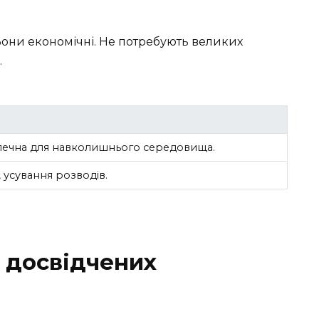
Вони економічні. Не потребують великих
.
печна для навколишнього середовища.
 усування розводів.
д досвідчених