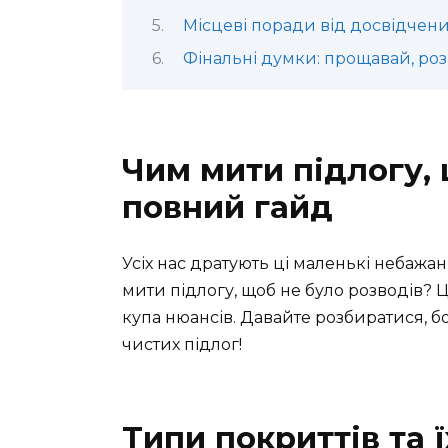
Місцеві поради від досвідчен
Фінальні думки: прощавай, роз
Чим мити підлогу, 
повний гайд
Усіх нас дратують ці маленькі небажан
мити підлогу, щоб не було розводів? Ц
купа нюансів. Давайте розбиратися, б
чистих підлог!
Типи покриттів та 