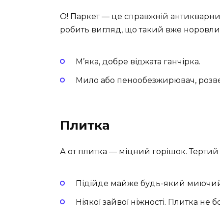
О! Паркет — це справжній антикварний
робить вигляд, що такий вже норовли
М’яка, добре віджата ганчірка.
Мило або пенообезжирювач, розве
Плитка
А от плитка — міцний горішок. Тертий
Підійде майже будь-який миючий 
Ніякої зайвої ніжності. Плитка не б