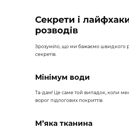
Секрети і лайфхаки
розводів
Зрозуміло, що ми бажаємо швидкого ре
секретів.
Мінімум води
Та-дам! Це саме той випадок, коли м
ворог підлогових покриттів.
М’яка тканина