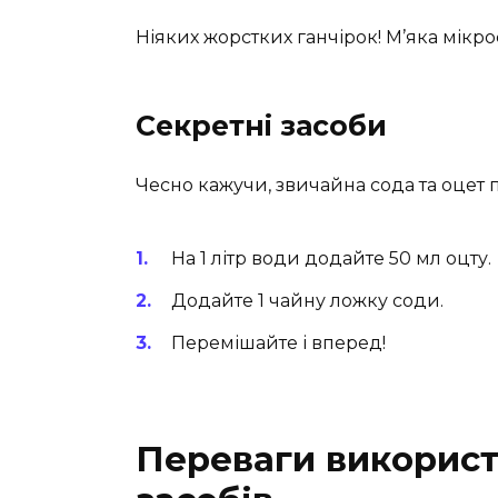
Ніяких жорстких ганчірок! М’яка мік
Секретні засоби
Чесно кажучи, звичайна сода та оцет 
На 1 літр води додайте 50 мл оцту.
Додайте 1 чайну ложку соди.
Перемішайте і вперед!
Переваги використ