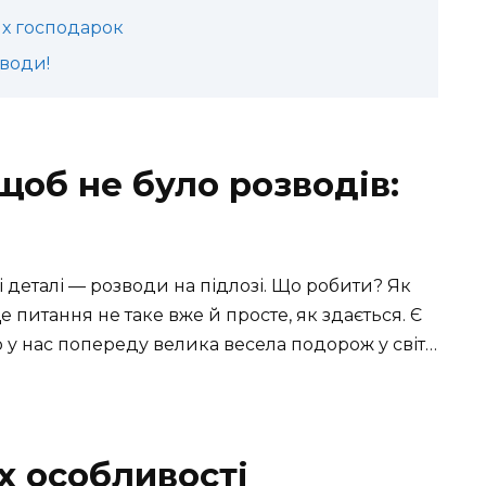
их господарок
води!
щоб не було розводів:
і деталі — розводи на підлозі. Що робити? Як
е питання не таке вже й просте, як здається. Є
о у нас попереду велика весела подорож у світ…
їх особливості