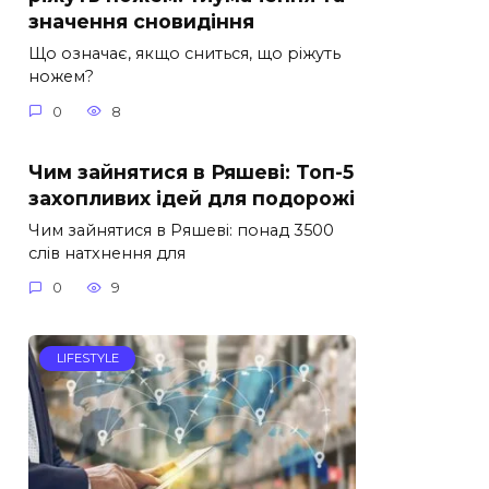
значення сновидіння
Що означає, якщо сниться, що ріжуть
ножем?
0
8
Чим зайнятися в Ряшеві: Топ-5
захопливих ідей для подорожі
Чим зайнятися в Ряшеві: понад 3500
слів натхнення для
0
9
LIFESTYLE