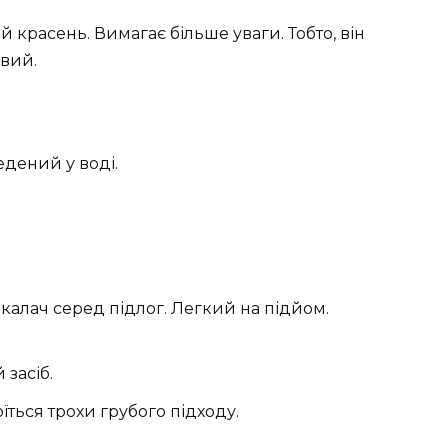
 красень. Вимагає більше уваги. Тобто, він
вий.
дений у воді.
 калач серед підлог. Легкий на підйом.
засіб.
оїться трохи грубого підходу.