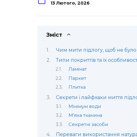
13 Лютого, 2026
Зміст
Чим мити підлогу, щоб не було
Типи покриттів та їх особливост
Ламінат
Паркет
Плитка
Секрети і лайфхаки миття підл
Мінімум води
М’яка тканина
Секретні засоби
Переваги використання натура