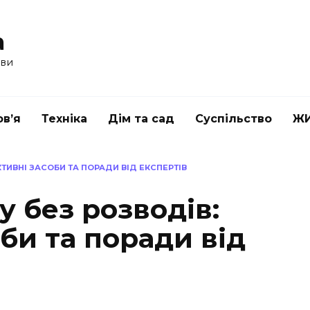
a
ави
в’я
Техніка
Дім та сад
Суспільство
Ж
КТИВНІ ЗАСОБИ ТА ПОРАДИ ВІД ЕКСПЕРТІВ
у без розводів:
би та поради від