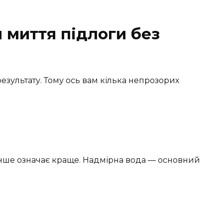
 миття підлоги без
зультату. Тому ось вам кілька непрозорих
енше означає краще. Надмірна вода — основний