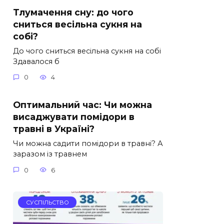
Тлумачення сну: до чого
сниться весільна сукня на
собі?
До чого сниться весільна сукня на собі
Здавалося б
0
4
Оптимальний час: Чи можна
висаджувати помідори в
травні в Україні?
Чи можна садити помідори в травні? А
заразом із травнем
0
6
СУСПІЛЬСТВО