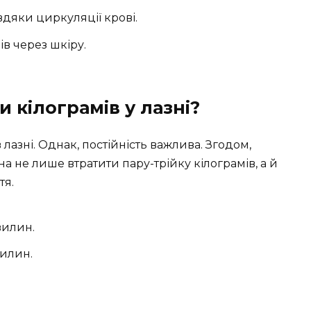
дяки циркуляції крові.
в через шкіру.
 кілограмів у лазні?
в лазні. Однак, постійність важлива. Згодом,
а не лише втратити пару-трійку кілограмів, а й
тя.
вилин.
вилин.