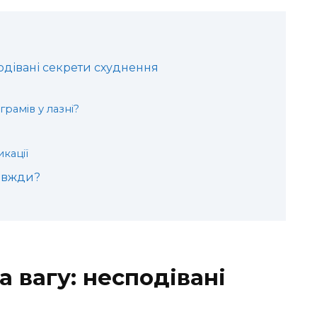
подівані секрети схуднення
рамів у лазні?
кації
завжди?
а вагу: несподівані