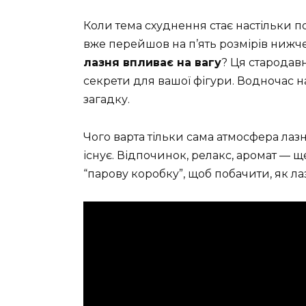
Коли тема схуднення стає настільки по
вже перейшов на п’ять розмірів нижче
лазня впливає на вагу
? Ця стародав
секрети для вашої фігури. Водночас 
загадку.
Чого варта тільки сама атмосфера лазні
існує. Відпочинок, релакс, аромат — щ
“парову коробку”, щоб побачити, як л