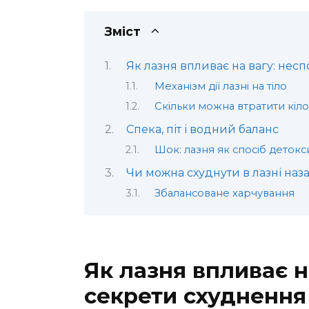
Зміст
Як лазня впливає на вагу: нес
Механізм дії лазні на тіло
Скільки можна втратити кілог
Спека, піт і водний баланс
Шок: лазня як спосіб детокси
Чи можна схуднути в лазні на
Збалансоване харчування
Як лазня впливає н
секрети схуднення