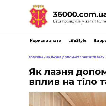
Перейти
до
36000.com.u
вмісту
Ваш провідник у житті Полт
Корисно знати
LifeStyle
Здоро
ГОЛОВНА
»
ЯК ЛАЗНЯ ДОПОМАГАЄ ЗНИЗИТИ ВАГУ: 
Як лазня допом
вплив на тіло т