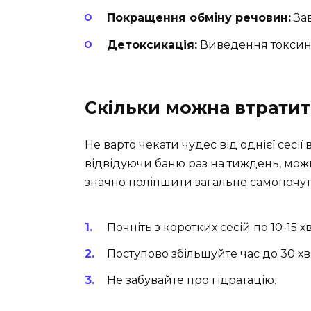
Покращення обміну речовин:
Зав
Детоксикація:
Виведення токсині
Скільки можна втратити
Не варто чекати чудес від однієї сесії 
відвідуючи баню раз на тиждень, можн
значно поліпшити загальне самопочут
Почніть з коротких сесій по 10-15 х
Поступово збільшуйте час до 30 х
Не забувайте про гідратацію.