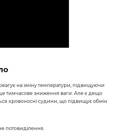
іло
о реагує на зміну температури, підвищуючи
 це тимчасове зниження ваги. Але є дещо
ься кровоносні судини, що підвищує обмін
е потовиділення.