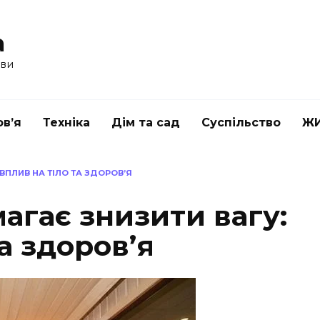
a
ави
в’я
Техніка
Дім та сад
Суспільство
Ж
ВПЛИВ НА ТІЛО ТА ЗДОРОВ’Я
агає знизити вагу:
а здоров’я