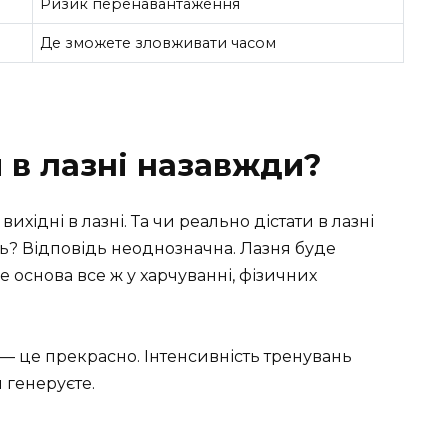
Ризик перенавантаження
Де зможете зловживати часом
 в лазні назавжди?
хідні в лазні. Та чи реально дістати в лазні
ль? Відповідь неоднозначна. Лазня буде
 основа все ж у харчуванні, фізичних
 — це прекрасно. Інтенсивність тренувань
и генеруєте.