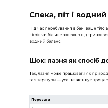
Спека, піт і водни
Під час перебування в бані ваше тіло 
літрів чи більше залежно від тривало
водний баланс.
Шок: лазня як спосіб д
Так, лазня може працювати як природн
температури — усе це активує процес
Переваги