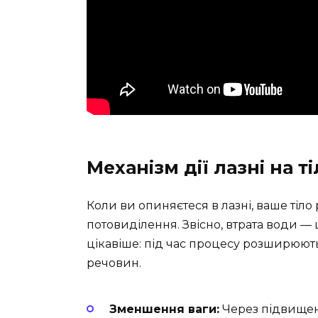
Механізм дії лазні на т
Коли ви опиняєтеся в лазні, ваше тіл
потовиділення. Звісно, втрата води —
цікавіше: під час процесу розширюют
речовин.
Зменшення ваги:
Через підвищен