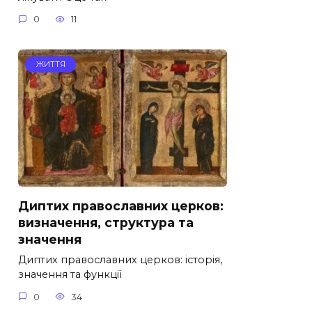
0
11
ЖИТТЯ
Диптих православних церков:
визначення, структура та
значення
Диптих православних церков: історія,
значення та функції
0
34