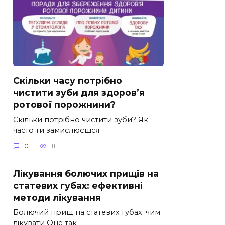
Скільки часу потрібно
чистити зуби для здоров’я
ротової порожнини?
Скільки потрібно чистити зуби? Як
часто ти замислюєшся
0
8
Лікування болючих прищів на
статевих губах: ефективні
методи лікування
Болючий прищ на статевих губах: чим
лікувати Оце так