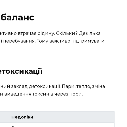
й баланс
активно втрачає рідину. Скільки? Декілька
сті перебування. Тому важливо підтримувати
етоксикації
ий заклад детоксикації. Пари, тепло, зміна
и виведення токсинів через пори.
Недоліки