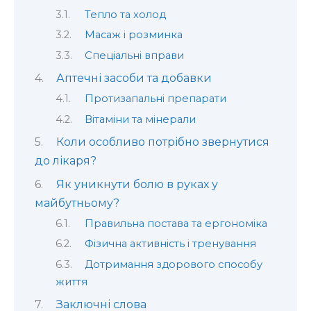
Тепло та холод
Масаж і розминка
Спеціальні вправи
Аптечні засоби та добавки
Протизапальні препарати
Вітаміни та мінерали
Коли особливо потрібно звернутися
до лікаря?
Як уникнути болю в руках у
майбутньому?
Правильна постава та ергономіка
Фізична активність і тренування
Дотримання здорового способу
життя
Заключні слова