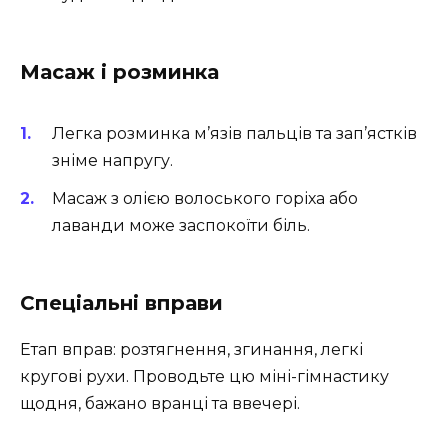
Масаж і розминка
Легка розминка м’язів пальців та зап’ястків
зніме напругу.
Масаж з олією волоського горіха або
лаванди може заспокоїти біль.
Спеціальні вправи
Етап вправ: розтягнення, згинання, легкі
кругові рухи. Проводьте цю міні-гімнастику
щодня, бажано вранці та ввечері.