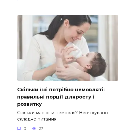
Скільки їжі потрібно немовляті:
правильні порції дляросту і
розвитку
Скільки має їсти немовля? Неочікувано
складне питання
0
27