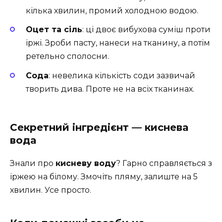
кілька хвилин, промий холодною водою.
Оцет та сіль
: ці двоє вибухова суміш проти
іржі. Зроби пасту, нанеси на тканину, а потім
ретельно сполосни.
Сода
: невелика кількість соди зазвичай
творить дива. Проте не на всіх тканинах.
Секретний інгредієнт — киснева
вода
Знали про
кисневу воду
? Гарно справляється з
іржею на білому. Змочіть пляму, залиште на 5
хвилин. Усе просто.