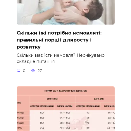
Скільки їжі потрібно немовляті:
правильні порції дляросту і
розвитку
Скільки має їсти немовля? Неочікувано
складне питання
0
27