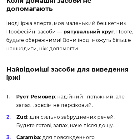
Коли домашні засоби не
допомагають
Іноді іржа вперта, мов маленький бешкетник.
Професійні засоби —
рятувальний круг
. Проте,
будьте обережними! Вони іноді можуть більше
нашкодити, ніж допомогти.
Найвідоміші засоби для виведення
іржі
Руст Ремовер
: надійний і потужний, але
запах… зовсім не персіковий.
Zud
: для сильно забруднених речей.
Будьте готові, запах, наче після дощу.
Caramba
: для повсякденного