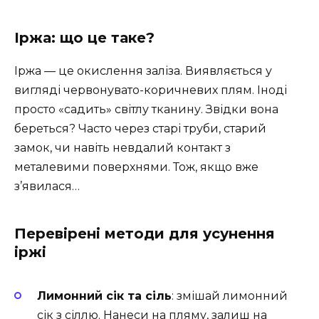
Іржа: що це таке?
Іржа — це окислення заліза. Виявляється у
вигляді червонувато-коричневих плям. Іноді
просто «садить» світлу тканину. Звідки вона
береться? Часто через старі труби, старий
замок, чи навіть невдалий контакт з
металевими поверхнями. Тож, якщо вже
з’явилася…
Перевірені методи для усунення
іржі
Лимонний сік та сіль
: змішай лимонний
сік з сіллю. Нанеси на пляму, залиш на