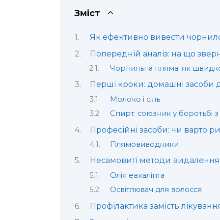
Зміст
Як ефективно вивести чорнило
Попередній аналіз: на що звер
Чорнильна пляма: як швидко
Перші кроки: домашні засоби
Молоко і сіль
Спирт: союзник у боротьбі 
Професійні засоби: чи варто р
Плямовиводники
Несамовиті методи видалення
Олія евкаліпта
Освітлювач для волосся
Профілактика замість лікуванн