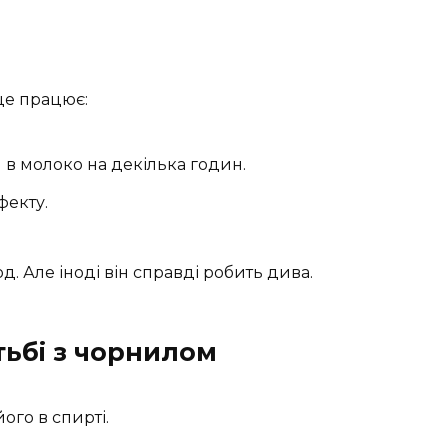
це працює:
 в молоко на декілька годин.
фекту.
. Але іноді він справді робить дива.
тьбі з чорнилом
ого в спирті.