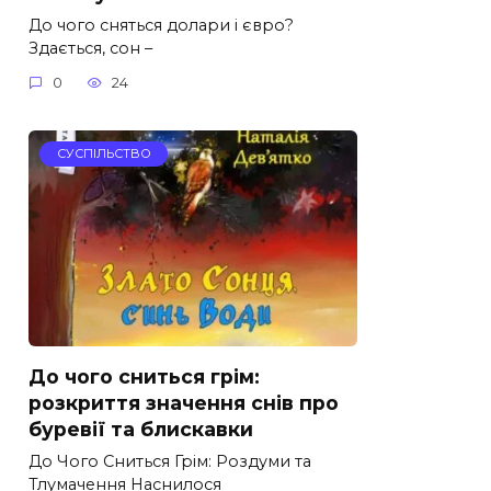
До чого сняться долари і євро?
Здається, сон –
0
24
СУСПІЛЬСТВО
До чого сниться грім:
розкриття значення снів про
буревії та блискавки
До Чого Сниться Грім: Роздуми та
Тлумачення Наснилося