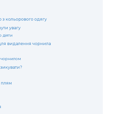
 з кольорового одягу
нути увагу
 діяти
 для видалення чорнила
з чорнилом
изикувати?
 плям
я