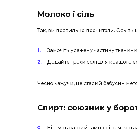
Молоко і сіль
Так, ви правильно прочитали. Ось як 
Замочіть уражену частину тканини
Додайте трохи солі для кращого е
Чесно кажучи, це старий бабусин метод
Спирт: союзник у боро
Візьміть ватний тампон і намочіть й