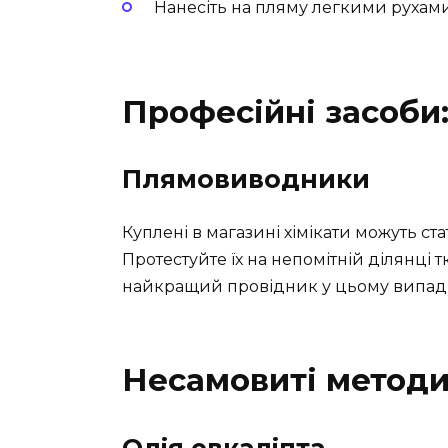
Нанесіть на пляму легкими рухами
Професійні засоби:
Плямовиводники
Куплені в магазині хімікати можуть ст
Протестуйте їх на непомітній ділянці 
найкращий провідник у цьому випад
Несамовиті метод
Олія евкаліпта