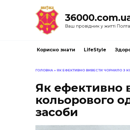
Перейти
до
36000.com.u
вмісту
Ваш провідник у житті Полт
Корисно знати
LifeStyle
Здоро
ГОЛОВНА
»
ЯК ЕФЕКТИВНО ВИВЕСТИ ЧОРНИЛО З К
Як ефективно 
кольорового од
засоби