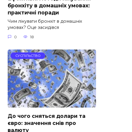
бронхіту в домашніх умовах:
практичні поради
Чим лікувати бронхіт в домашніх
умовах? Оце засидівся
0
18
СУСПІЛЬСТВО
До чого сняться долари та
євро: значення снів про
валюту