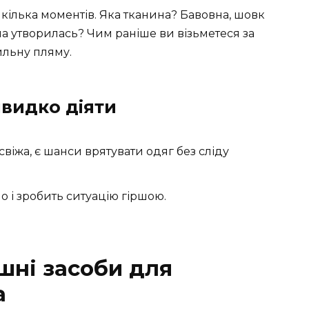
кілька моментів. Яка тканина? Бавовна, шовк
а утворилась? Чим раніше ви візьметеся за
ильну пляму.
видко діяти
віжа, є шанси врятувати одяг без сліду
 і зробить ситуацію гіршою.
шні засоби для
а