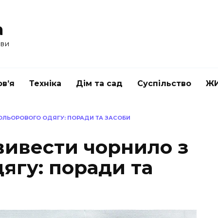
a
ави
в’я
Техніка
Дім та сад
Суспільство
Ж
ОЛЬОРОВОГО ОДЯГУ: ПОРАДИ ТА ЗАСОБИ
вивести чорнило з
ягу: поради та