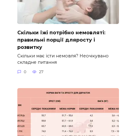
Скільки їжі потрібно немовляті:
правильні порції дляросту і
розвитку
Скільки має їсти немовля? Неочікувано
складне питання
0
27