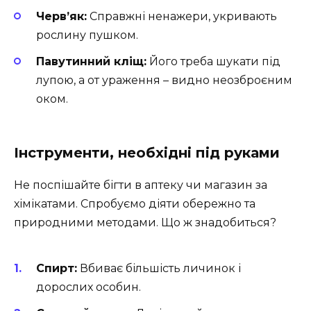
Черв’як:
Справжні ненажери, укривають
рослину пушком.
Павутинний кліщ:
Його треба шукати під
лупою, а от ураження – видно неозброєним
оком.
Інструменти, необхідні під руками
Не поспішайте бігти в аптеку чи магазин за
хімікатами. Спробуємо діяти обережно та
природними методами. Що ж знадобиться?
Спирт:
Вбиває більшість личинок і
дорослих особин.