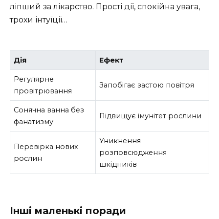
ліпший за лікарство. Прості дії, спокійна увага,
трохи інтуїції…
Дія
Ефект
Регулярне
Запобігає застою повітря
провітрювання
Сонячна ванна без
Підвищує імунітет рослини
фанатизму
Уникнення
Перевірка нових
розповсюдження
рослин
шкідників
Інші маленькі поради