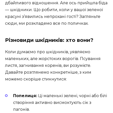
дбайливого відношення. Але ось прийшла біда
— шкідники. Що робити, коли у вашої зеленої
красуні з’явились непрохані гості? Загляньте
сюди, ми розкладемо все по поличках.
Різновиди шкідників: хто вони?
Коли думаємо про шкідників, уявляємо
маленьких, але жорстоких ворогів. Псування
листя, загнивання коренів, ви розумієте.
Давайте розглянемо конкретніше, з ким
можемо скоріше стикнутися:
Попелиця:
Ці маленькі зелені, чорні або білі
створіння активно висмоктують сік з
пагонів.