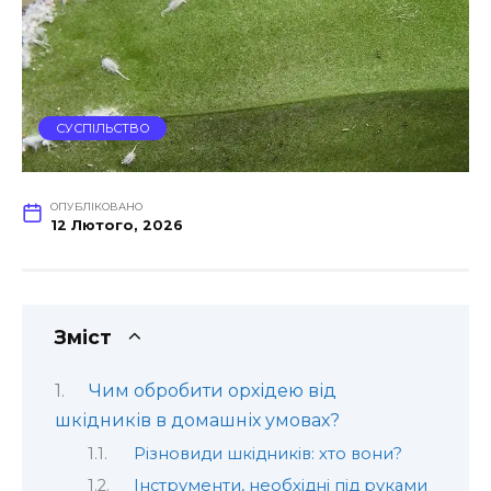
СУСПІЛЬСТВО
ОПУБЛІКОВАНО
12 Лютого, 2026
Зміст
Чим обробити орхідею від
шкідників в домашніх умовах?
Різновиди шкідників: хто вони?
Інструменти, необхідні під руками