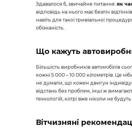
Здавалося б, звичайне питання:
як ча
відповідь на нього має безліч відтінкі
навіть для такої тривіальної процедур
обізнаність.
Що кажуть автовироб
Більшість виробників автомобілів сь
кожні 5 000 – 10 000 кілометрів. Це н
не думали, що кожен двигун індивід
відстань без проблем, інші ж вимагаю
технологій, котрі вже ніколи не будут
Вітчизняні рекомендац