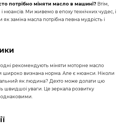
сто потрібно міняти масло в машині?
Втім,
в і нюансів. Ми живемо в епоху технічних чудес, і
и як заміна масла потрібна певна мудрість і
ники
огодні рекомендують міняти моторне масло
іби широко визнана норма. Але є нюанси. Ніколи
уальний як людина? Дехто може долати цю
ть швидшої уваги. Це зеркала розвитку
ь однаковими.
ії