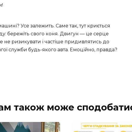
и!
машині? Усе залежить. Саме так, тут криється
ду: бережіть свого коня. Двигун — це серце
ще не ризикувати і частіше придивлятись до
вгої служби будь-якого авта. Емоційно, правда?
ам також може сподобати