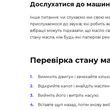
Дослухатися до маши
Інше питання: чи слухаємо ми свою ма
прислухаємося до звуків, які робить ва
вібрації можуть підказати, що масло с
стану масла, ніж будь-які паперові ре
Перевірка стану м
Вимкніть двигун і зачекайте кільк
Відкрийте капот і знайдіть масля
Вийміть його і витріть насухо.
Вставте щуп назад, потім знову ви