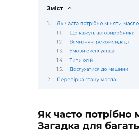
Зміст
Як часто потрібно міняти масло
Що кажуть автовиробники
Вітчизняні рекомендації
Умови експлуатації
Типи олій
Дослухатися до машини
Перевірка стану масла
Як часто потрібно 
Загадка для багат