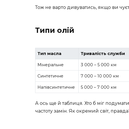
Тож не варто дивуватись, якщо ви чуєте
Типи олій
Тип масла
Тривалість служби
Мінеральне
3 000 – 5 000 км
Синтетичне
7 000 – 10 000 км
Напівсинтетичне
5 000 – 7 000 км
А ось ще й таблиця. Хто б міг подумат
частоту замін. Як окремий світ, правда