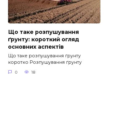
Що таке розпушування
ґрунту: короткий огляд
основних аспектів
Що таке розпушування ґрунту
коротко Розпушування ґрунту
0
18