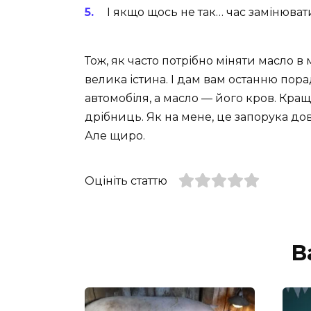
І якщо щось не так… час замінюват
Тож, як часто потрібно міняти масло в 
велика істина. І дам вам останню пора
автомобіля, а масло — його кров. Кра
дрібниць. Як на мене, це запорука до
Але щиро.
Оцініть статтю
В