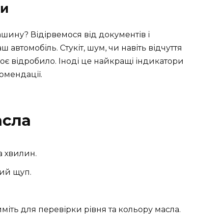
ни
шину? Відірвемося від документів і
ш автомобіль. Стукіт, шум, чи навіть відчуття
воє відробило. Іноді це найкращі індикатори
комендації.
асла
а хвилин.
ний щуп.
йміть для перевірки рівня та кольору масла.