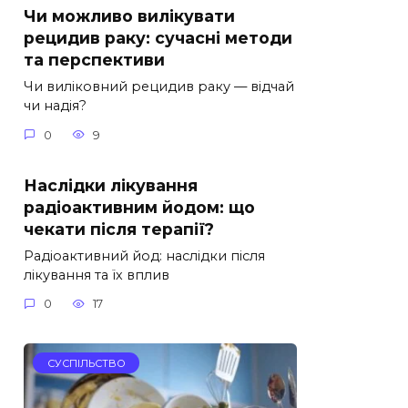
Чи можливо вилікувати
рецидив раку: сучасні методи
та перспективи
Чи виліковний рецидив раку — відчай
чи надія?
0
9
Наслідки лікування
радіоактивним йодом: що
чекати після терапії?
Радіоактивний йод: наслідки після
лікування та їх вплив
0
17
СУСПІЛЬСТВО