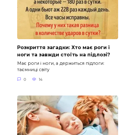
Розкриття загадки: Хто має роги і
ноги та завжди стоїть на підлозі?
Має роги і ноги, а держиться підлоги:
таємниці світу
0
14