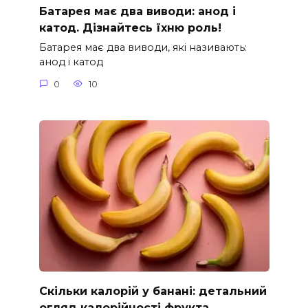
Батарея має два виводи: анод і
катод. Дізнайтесь їхню роль!
Батарея має два виводи, які називають:
анод і катод
0
10
Скільки калорій у банані: детальний
огляд калорійності фрукта