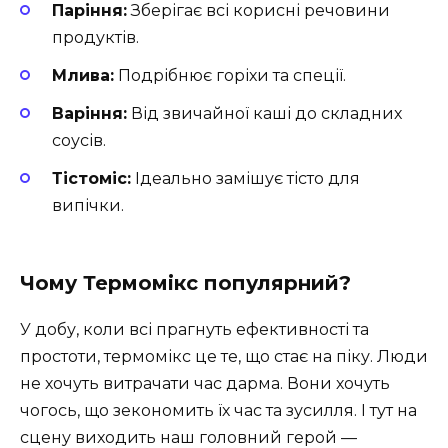
Паріння:
Зберігає всі корисні речовини
продуктів.
Млива:
Подрібнює горіхи та спеції.
Варіння:
Від звичайної каші до складних
соусів.
Тістоміс:
Ідеально замішує тісто для
випічки.
Чому Термомікс популярний?
У добу, коли всі прагнуть ефективності та
простоти, термомікс це те, що стає на піку. Люди
не хочуть витрачати час дарма. Вони хочуть
чогось, що зекономить їх час та зусилля. І тут на
сцену виходить наш головний герой —