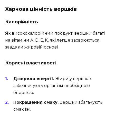
Харчова цінність вершків
Калорійність
Як висококалорійний продукт, вершки багаті
на вітаміни A, D, E, K, які легше засвоюються
завдяки жировій основі.
Корисні властивості
Джерело енергії.
Жири у вершках
забезпечують організм необхідною
енергією.
Покращення смаку.
Вершки збагачують
смак їжі.