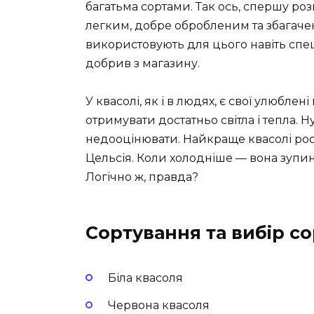
багатьма сортами. Так ось, спершу роз
легким, добре обробленим та збагач
використовують для цього навіть спец
добрив з магазину.
У квасолі, як і в людях, є свої улюблен
отримувати достатньо світла і тепла. Н
недооцінювати. Найкраще квасолі рост
Цельсія. Коли холодніше — вона зупиняє
Логічно ж, правда?
Сортування та вибір со
Біла квасоля
Червона квасоля