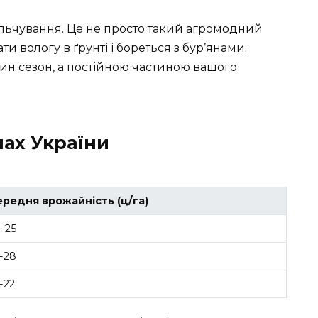
льчування. Це не просто такий агромодний
и вологу в ґрунті і бореться з бур’янами.
ин сезон, а постійною частиною вашого
нах України
ередня врожайність (ц/га)
-25
-28
-22