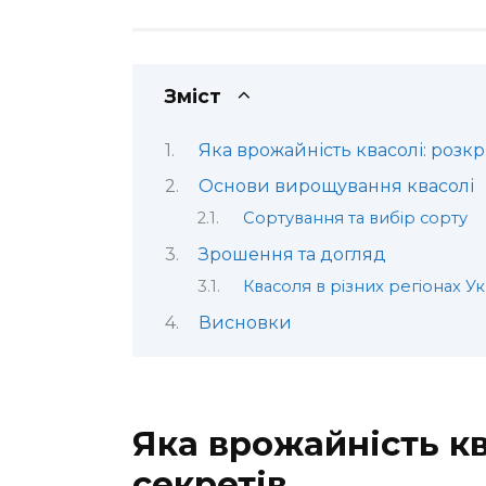
Зміст
Яка врожайність квасолі: розкр
Основи вирощування квасолі
Сортування та вибір сорту
Зрошення та догляд
Квасоля в різних регіонах У
Висновки
Яка врожайність кв
секретів