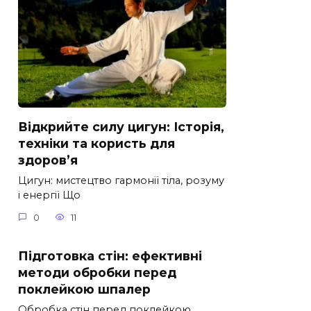
Відкрийте силу цигун: Історія,
техніки та користь для
здоров’я
Цигун: мистецтво гармонії тіла, розуму
і енергії Що
0
11
Підготовка стін: ефективні
методи обробки перед
поклейкою шпалер
Обробка стін перед поклейкою