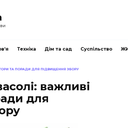
a
ави
в’я
Техніка
Дім та сад
Суспільство
Ж
ТОРИ ТА ПОРАДИ ДЛЯ ПІДВИЩЕННЯ ЗБОРУ
асолі: важливі
ради для
ору