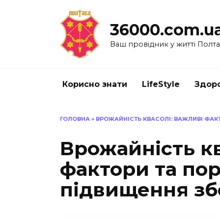
Перейти
до
36000.com.u
вмісту
Ваш провідник у житті Полт
Корисно знати
LifeStyle
Здоро
ГОЛОВНА
»
ВРОЖАЙНІСТЬ КВАСОЛІ: ВАЖЛИВІ ФАК
Врожайність кв
фактори та по
підвищення зб