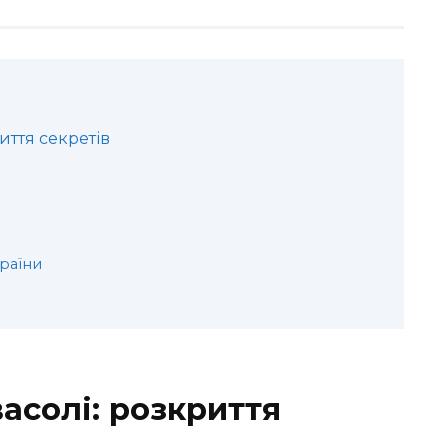
иття секретів
країни
асолі: розкриття