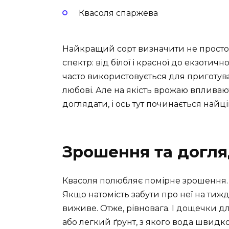
Квасоля спаржева
Найкращий сорт визначити не просто.
спектр: від білої і красної до екзотичн
часто використовується для приготува
любові. Але на якість врожаю впливаю
доглядати, і ось тут починається найц
Зрошення та догл
Квасоля полюбляє помірне зрошення. 
Якщо натомість забути про неї на тижд
виживе. Отже, рівновага. І дощечки дл
або легкий ґрунт, з якого вода швидко