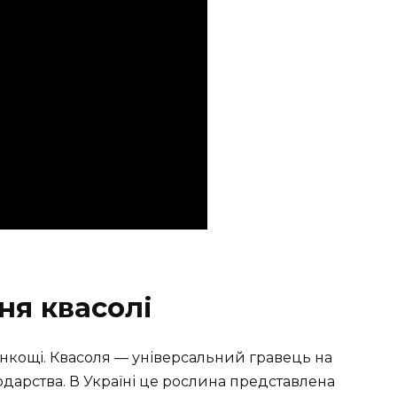
я квасолі
тонкощі. Квасоля — універсальний гравець на
одарства. В Україні це рослина представлена