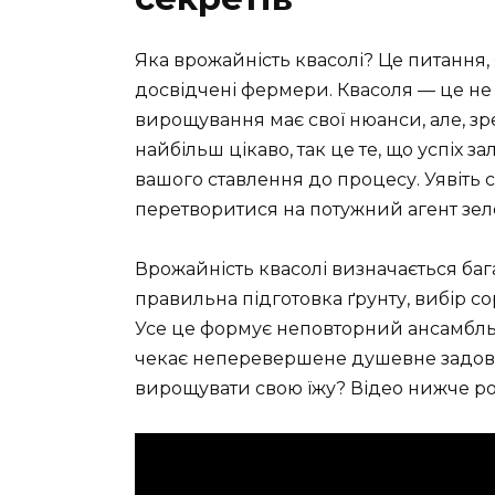
Яка врожайність квасолі? Це питання, 
досвідчені фермери. Квасоля — це не 
вирощування має свої нюанси, але, зр
найбільш цікаво, так це те, що успіх за
вашого ставлення до процесу. Уявіть с
перетворитися на потужний агент зе
Врожайність квасолі визначається ба
правильна підготовка ґрунту, вибір с
Усе це формує неповторний ансамбль, 
чекає неперевершене душевне задово
вирощувати свою їжу? Відео нижче роз