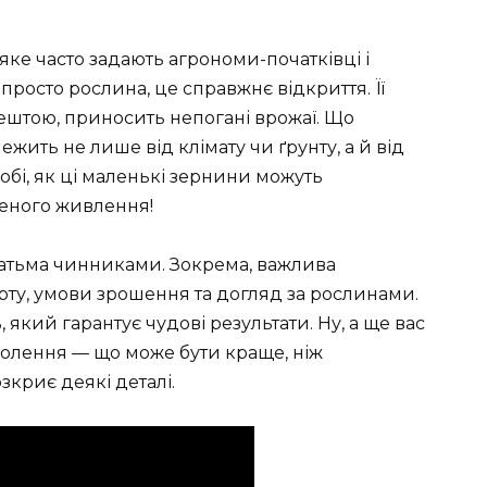
яке часто задають агрономи-початківці і
просто рослина, це справжнє відкриття. Її
ештою, приносить непогані врожаї. Що
лежить не лише від клімату чи ґрунту, а й від
обі, як ці маленькі зернини можуть
леного живлення!
гатьма чинниками. Зокрема, важлива
орту, умови зрошення та догляд за рослинами.
який гарантує чудові результати. Ну, а ще вас
лення — що може бути краще, ніж
криє деякі деталі.