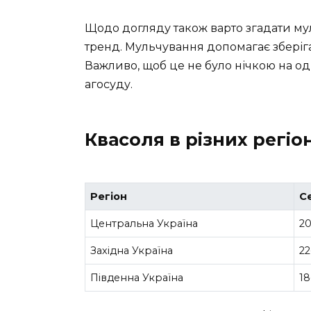
Щодо догляду також варто згадати му
тренд. Мульчування допомагає зберігат
Важливо, щоб це не було нічкою на од
агосуду.
Квасоля в різних регіо
Регіон
С
Центральна Україна
20
Західна Україна
22
Південна Україна
18