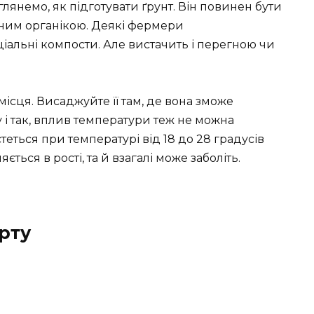
глянемо, як підготувати ґрунт. Він повинен бути
еним органікою. Деякі фермери
іальні компости. Але вистачить і перегною чи
і місця. Висаджуйте її там, де вона зможе
у і так, вплив температури теж не можна
еться при температурі від 18 до 28 градусів
ться в рості, та й взагалі може заболіть.
рту