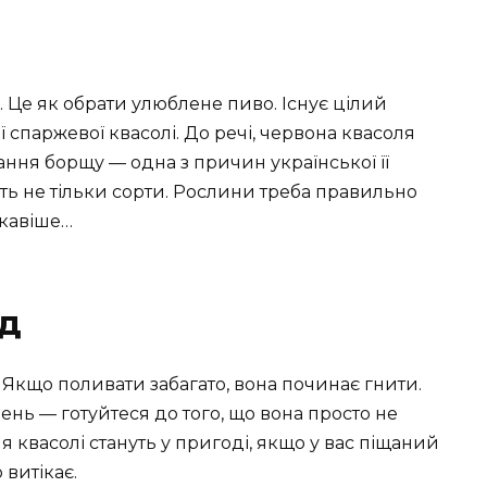
 Це як обрати улюблене пиво. Існує цілий
ої спаржевої квасолі. До речі, червона квасоля
ння борщу — одна з причин української її
ть не тільки сорти. Рослини треба правильно
ікавіше…
яд
Якщо поливати забагато, вона починає гнити.
ень — готуйтеся до того, що вона просто не
я квасолі стануть у пригоді, якщо у вас піщаний
 витікає.