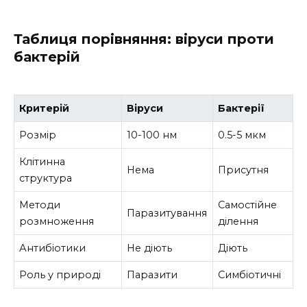
Таблиця порівняння: віруси проти
бактерій
Критерій
Віруси
Бактерії
Розмір
10-100 нм
0.5-5 мкм
Клітинна
Нема
Присутня
структура
Методи
Самостійне
Паразитування
розмноження
ділення
Антибіотики
Не діють
Діють
Роль у природі
Паразити
Симбіотичні