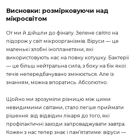
Висновки: розмірковуючи над
мікросвітом
От ми й дійшли до фіналу. Зелене світло на
підорож у світ мікроорганізмів. Віруси — це
маленькі злобні інопланетяни, які
використовують нас на повну котушку. Бактерії
— це більш нейтральна сила, з боку на бік якої
течія непередбачувано змінюється. Але із
знанням, можна впоратись. Абсолютно.
Щойно ми зрозуміли різницю між цими
невидимими світами, стало легше приймати
рішення: від відвідин лікаря до того, які
профілактичні заходи запроваджувати завтра.
Кожен з нас тепер знає і пам’ятатиме: віруси —