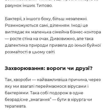
рахунок інших. Типово.
Бактерії, з іншого боку, більш незалежні.
Розмножуються самі, діленням. Іноді це
виглядає як маленька сімейна бізнес-контора
— росте стіна на очах. Дивовижно, але така
діалектика природи привела до їхньої буйної
розмаїтості в цьому світі.
Захворювання: вороги чи друзі?
Так, хвороби — найважливіша причина, через
яку ми взагалі переймаємося вірусами і
бактеріями. Така собі подорож в одне
безрадісне „змагання” — бути в хірурга чи
терапевта.