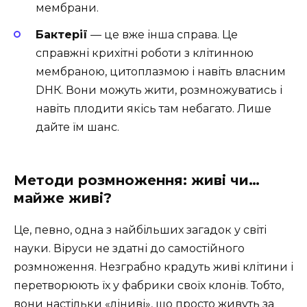
мембрани.
Бактерії
— це вже інша справа. Це
справжні крихітні роботи з клітинною
мембраною, цитоплазмою і навіть власним
DНК. Вони можуть жити, розмножуватись і
навіть плодити якісь там небагато. Лише
дайте їм шанс.
Методи розмноження: живі чи…
майже живі?
Це, певно, одна з найбільших загадок у світі
науки. Віруси не здатні до самостійного
розмноження. Незграбно крадуть живі клітини і
перетворюють їх у фабрики своїх клонів. Тобто,
вони настільки «ліниві», що просто живуть за