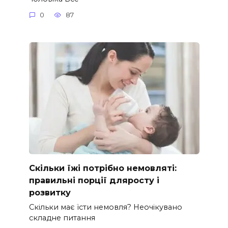
0
87
Скільки їжі потрібно немовляті:
правильні порції дляросту і
розвитку
Скільки має їсти немовля? Неочікувано
складне питання