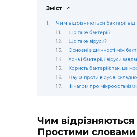
Зміст
Чим відрізняються бактерії ві
Що таке бактерії?
Що таке віруси?
Основні відмінності між бак
Хоча і бактерії, і віруси зав
Користь бактерій: так, це м
Наука проти вірусів: складн
Фіналом про мікроорганізм
Чим відрізняються б
Простими словами