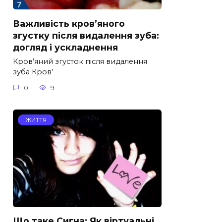
Важливість кров’яного
згустку після видалення зуба:
догляд і ускладнення
Кров’яний згусток після видалення
зуба Кров’
0
9
ЖИТТЯ
Що таке Сигна: Як віртуальні