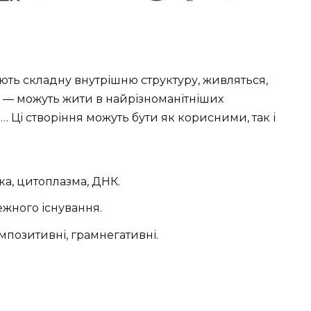
ають складну внутрішню структуру, живляться,
ше — можуть жити в найрізноманітніших
… Ці створіння можуть бути як корисними, так і
ка, цитоплазма, ДНК.
ежного існування.
ампозитивні, грамнегативні.