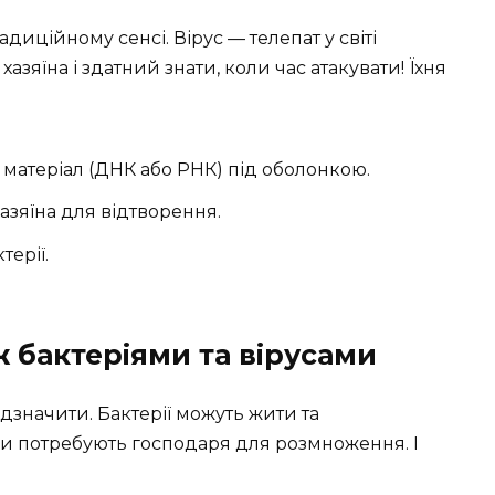
адиційному сенсі. Вірус — телепат у світі
хазяїна і здатний знати, коли час атакувати! Їхня
матеріал (ДНК або РНК) під оболонкою.
азяїна для відтворення.
терії.
ж бактеріями та вірусами
ідзначити. Бактерії можуть жити та
си потребують господаря для розмноження. І