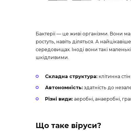
Бактерії — це живі організми. Вони м
ростуть, навіть діляться. А найцікаві
середовищах. Іноді вони такі маленькі
шкідливими.
Складна структура:
клітинна стін
Автономність:
здатність до незал
Різні види:
аеробні, анаеробні, гр
Що таке віруси?