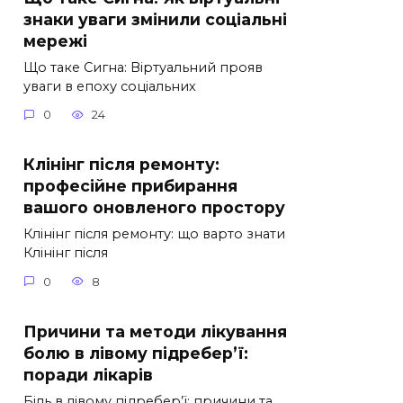
знаки уваги змінили соціальні
мережі
Що таке Cигна: Віртуальний прояв
уваги в епоху соціальних
0
24
Клінінг після ремонту:
професійне прибирання
вашого оновленого простору
Клінінг після ремонту: що варто знати
Клінінг після
0
8
Причини та методи лікування
болю в лівому підребер’ї:
поради лікарів
Біль в лівому підребер’ї: причини та