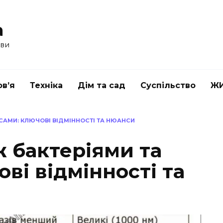
a
ави
в’я
Техніка
Дім та сад
Суспільство
Ж
УСАМИ: КЛЮЧОВІ ВІДМІННОСТІ ТА НЮАНСИ
ж бактеріями та
ові відмінності та