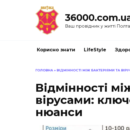
Перейти
до
36000.com.u
вмісту
Ваш провідник у житті Полт
Корисно знати
LifeStyle
Здоро
ГОЛОВНА
»
ВІДМІННОСТІ МІЖ БАКТЕРІЯМИ ТА ВІР
Відмінності мі
вірусами: ключ
нюанси