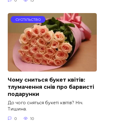
0
15
СУСПІЛЬСТВО
Чому сниться букет квітів:
тлумачення снів про барвисті
подарунки
До чого сняться букеті квітів? Ніч.
Тишина.
0
10