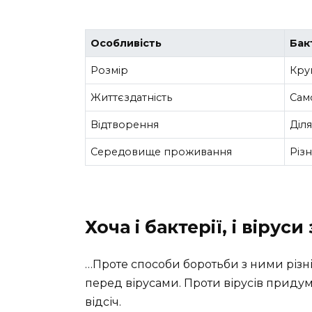
Особливість
Бак
Розмір
Кру
Життєздатність
Сам
Відтворення
Діл
Середовище проживання
Різн
Хоча і бактерії, і віру
…Проте способи боротьби з ними різні.
перед вірусами. Проти вірусів приду
відсіч.