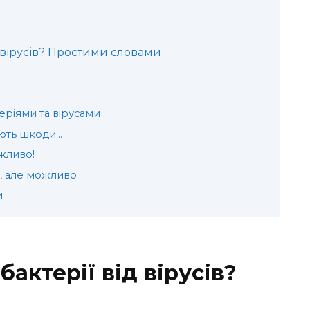
д вірусів? Простими словами
теріями та вірусами
дають шкоди…
ожливо!
о, але можливо
и
актерії від вірусів?