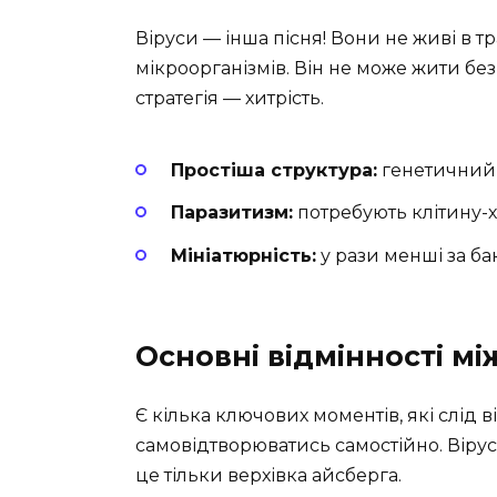
Віруси — інша пісня! Вони не живі в тр
мікроорганізмів. Він не може жити без 
стратегія — хитрість.
Простіша структура:
генетичний 
Паразитизм:
потребують клітину-х
Мініатюрність:
у рази менші за бак
Основні відмінності мі
Є кілька ключових моментів, які слід в
самовідтворюватись самостійно. Віру
це тільки верхівка айсберга.