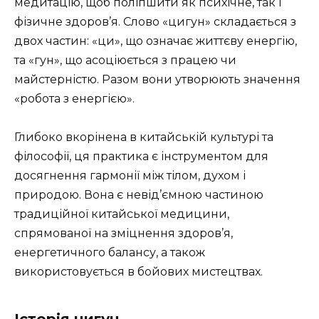
медитацію, щоб поліпшити як психічне, так і
фізичне здоров’я. Слово «цигун» складається з
двох частин: «ци», що означає життєву енергію,
та «гун», що асоціюється з працею чи
майстерністю. Разом вони утворюють значення
«робота з енергією».
Глибоко вкорінена в китайській культурі та
філософії, ця практика є інструментом для
досягнення гармонії між тілом, духом і
природою. Вона є невід’ємною частиною
традиційної китайської медицини,
спрямованої на зміцнення здоров’я,
енергетичного балансу, а також
використовується в бойових мистецтвах.
Історія цигун