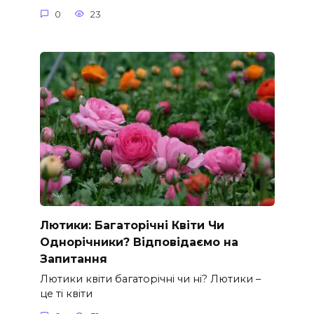
0
23
Лютики: Багаторічні Квіти Чи
Однорічники? Відповідаємо на
Запитання
Лютики квіти багаторічні чи ні? Лютики –
це ті квіти