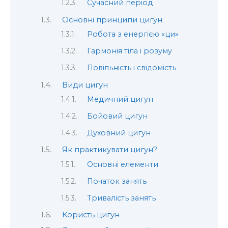
Сучасний період
Основні принципи цигун
Робота з енергією «ци»
Гармонія тіла і розуму
Повільність і свідомість
Види цигун
Медичний цигун
Бойовий цигун
Духовний цигун
Як практикувати цигун?
Основні елементи
Початок занять
Тривалість занять
Користь цигун