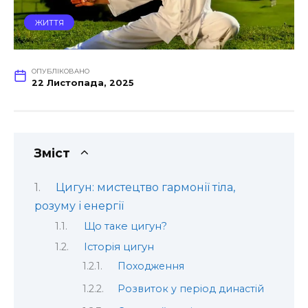
ЖИТТЯ
ОПУБЛІКОВАНО
22 Листопада, 2025
Зміст
Цигун: мистецтво гармонії тіла,
розуму і енергії
Що таке цигун?
Історія цигун
Походження
Розвиток у період династій