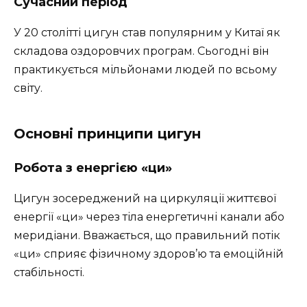
Сучасний період
У 20 столітті цигун став популярним у Китаї як
складова оздоровчих програм. Сьогодні він
практикується мільйонами людей по всьому
світу.
Основні принципи цигун
Робота з енергією «ци»
Цигун зосереджений на циркуляції життєвої
енергії «ци» через тіла енергетичні канали або
меридіани. Вважається, що правильний потік
«ци» сприяє фізичному здоров’ю та емоційній
стабільності.