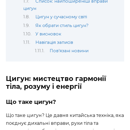
Список: найпоширеніші вправи
цигун
Цигун у сучасному світі
Як обрати стиль цигун?
У висновок
Навігація записів
Пов’язані новини
Цигун: мистецтво гармонії
тіла, розуму і енергії
Що таке цигун?
Що таке цигун? Це давня китайська техніка, яка
поєднує дихальні вправи, рухи тіла та