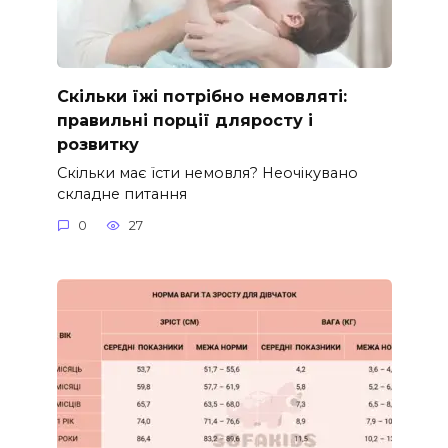
Скільки їжі потрібно немовляті:
правильні порції дляросту і
розвитку
Скільки має їсти немовля? Неочікувано
складне питання
0
27