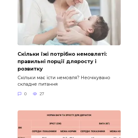
Скільки їжі потрібно немовляті:
правильні порції дляросту і
розвитку
Скільки має їсти немовля? Неочікувано
складне питання
0
27