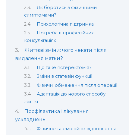
Як боротись з фізичними
симптомами?
Психологічна підтримка
Потреба в професійних
консультаціях
Життєві зміни: чого чекати після
видалення матки?
Що таке гістеректомія?
Зміни в статевій функції
Фізичні обмеження після операції
Адаптація до нового способу
життя
Профілактика і лікування
ускладнень
Фізичне та емоційне відновлення