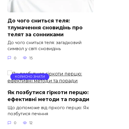
До чого сниться теля:
тлумачення сновидінь про
телят за сонниками
До чого сниться теля: загадковий
символ у світі сновидінь
0
15
КОРИСНО ЗНАТИ
Як позбутися гіркоти перцю:
ефективні методи та поради
Що допоможе від гіркого перцю: Як
позбутися печіння
0
12