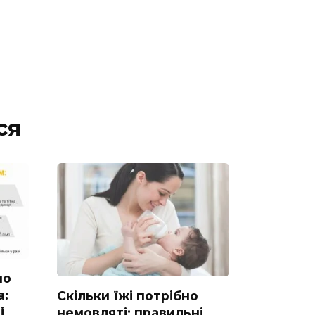
ся
но
а:
Скільки їжі потрібно
і
немовляті: правильні