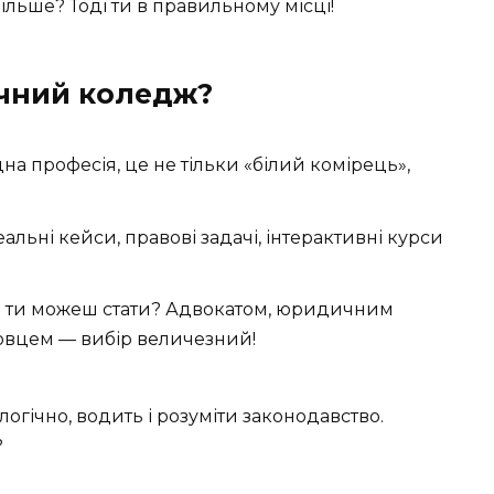
більше? Тоді ти в правильному місці!
чний коледж?
а професія, це не тільки «білий комірець»,
альні кейси, правові задачі, інтерактивні курси
им ти можеш стати? Адвокатом, юридичним
овцем — вибір величезний!
огічно, водить і розуміти законодавство.
?