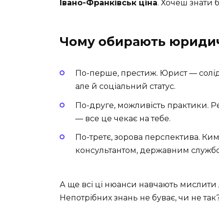
Івано-Франківськ ціна
. Хочеш знати 
Чому обирають юриди
По-перше, престиж. Юрист — солідн
але й соціальний статус.
По-друге, можливість практики. Ре
— все це чекає на тебе.
По-третє, зорова перспектива. К
консультантом, державним служб
А ще всі ці нюанси навчають мислити л
Непотрібних знань не буває, чи не так