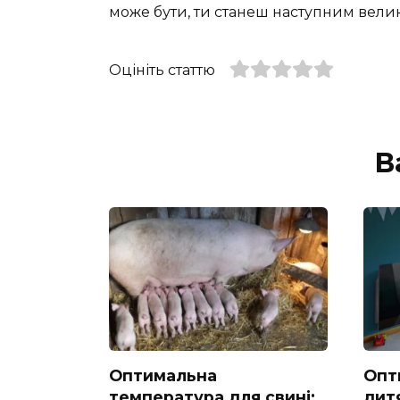
може бути, ти станеш наступним вели
Оцініть статтю
В
Оптимальна
Опт
температура для свині:
дитя