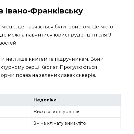
в Івано-Франківську
місце, де навчається бути юристом. Це місто
, де можна навчитися юриспруденції після 9
востей.
ати не лише книгам та підручникам. Вони
ектурному серці Карпат. Прогулюються
рми права на зелених лавах скверів.
Недоліки
Висока конкуренція
Зміна клімату зима-літо