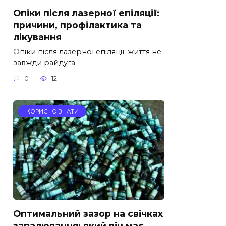
Опіки після лазерної епіляції:
причини, профілактика та
лікування
Опіки після лазерної епіляції: життя не
завжди райдуга
0
12
КОРИСНО ЗНАТИ
Оптимальний зазор на свічках
запалювання: який він має