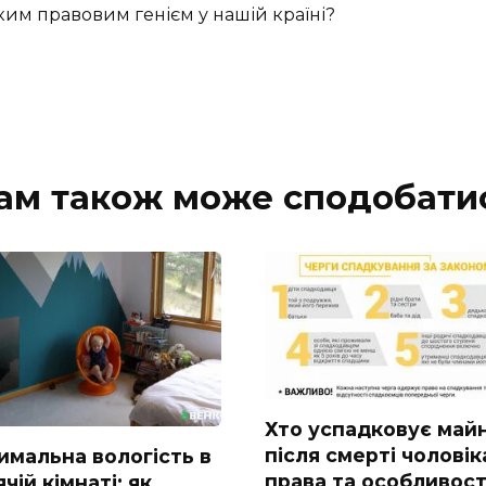
ким правовим генієм у нашій країні?
ам також може сподобати
Хто успадковує май
після смерті чоловік
имальна вологість в
права та особливост
чій кімнаті: як