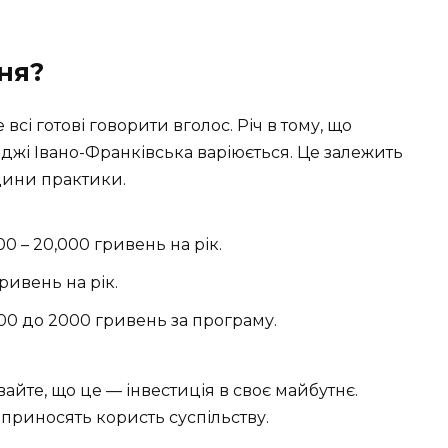
ня?
 всі готові говорити вголос. Річ в тому, що
джі Івано-Франківська варіюється. Це залежить
одини практики.
0 – 20,000 гривень на рік.
гривень на рік.
500 до 2000 гривень за програму.
айте, що це — інвестиція в своє майбутнє.
приносять користь суспільству.