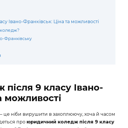
у Івано-Франківськ: Ціна та можливості
 коледж?
но-Франківську
я
після 9 класу Івано-
а можливості
 — це ніби вирушити в захоплюючу, хоча й часом
деться про
юридичний коледж після 9 класу