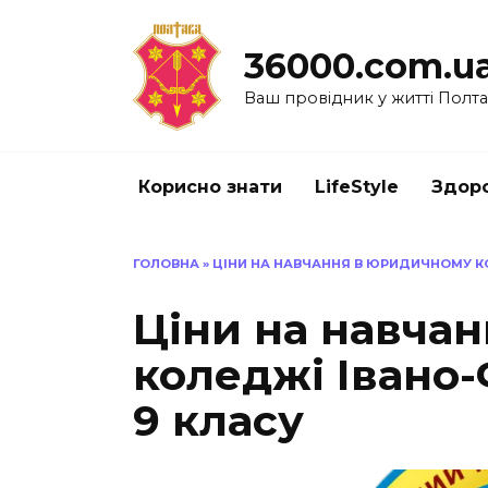
Перейти
до
36000.com.u
вмісту
Ваш провідник у житті Полт
Корисно знати
LifeStyle
Здоро
ГОЛОВНА
»
ЦІНИ НА НАВЧАННЯ В ЮРИДИЧНОМУ КО
Ціни на навча
коледжі Івано-
9 класу