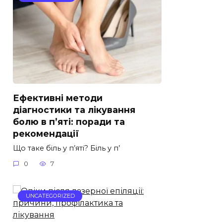
Ефективні методи
діагностики та лікування
болю в п’яті: поради та
рекомендації
Що таке біль у п’яті? Біль у п’
0
7
UNCATEGORIZED