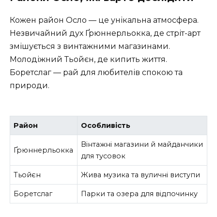
Кожен район Осло — це унікальна атмосфера.
Незвичайний дух Ґрюннерльокка, де стріт-арт
змішується з винтажними магазинами.
Молодіжний Тьойєн, де кипить життя.
Боретслаг — рай для любителів спокою та
природи.
Район
Особливість
Вінтажні магазини й майданчики
Ґрюннерльокка
для тусовок
Тьойєн
Жива музика та вуличні виступи
Боретслаг
Парки та озера для відпочинку