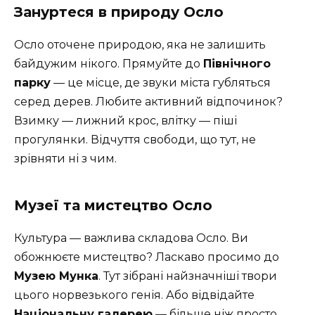
Зануртеся в природу Осло
Осло оточене природою, яка не залишить
байдужим нікого. Прямуйте до
Північного
парку
— це місце, де звуки міста губляться
серед дерев. Любите активний відпочинок?
Взимку — лижний крос, влітку — піші
прогулянки. Відчуття свободи, що тут, не
зрівняти ні з чим.
Музеї та мистецтво Осло
Культура — важлива складова Осло. Ви
обожнюєте мистецтво? Ласкаво просимо до
Музею Мунка
. Тут зібрані найзначніші твори
цього норвезького генія. Або відвідайте
Національну галерею
— більше ніж просто