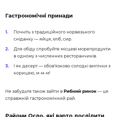
Гастрономічні принади
Почніть з традиційного норвезького
сніданку — яйця, хліб, сир.
Для обіду спробуйте місцеві морепродукти
в одному з численних ресторанчиків.
І як десерт — обов’язково солодкі випічки з
корицею, м-м-м!
Не забудьте також зайти в
Рибний ринок
— це
справжній гастрономічний рай.
Райони Осло, які варто дослідити