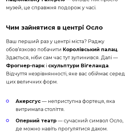
музей, це справжня подорож у часі.
Чим зайнятися в центрі Осло
Ваш перший раз у центрі міста? Раджу
обов’язково побачити
Королівський палац
.
Здається, ніби сам час тут зупинився. Далі —
Фрогнер-парк
і
скульптури Віґеланда
.
Відчуття незрівнянності, яке вас обіймає серед
цих величних форм.
Акерсгус
— неприступна фортеця, яка
витримала століття.
Оперний театр
— сучасний символ Осло,
де можно навіть прогулятися дахом.