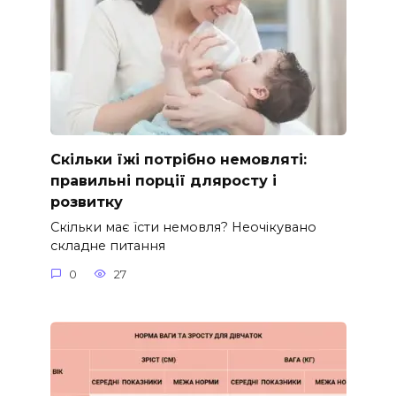
Скільки їжі потрібно немовляті:
правильні порції дляросту і
розвитку
Скільки має їсти немовля? Неочікувано
складне питання
0
27