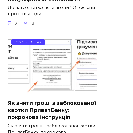
До чого сниться їсти ягоди? Отже, сни
про їсти ягоди
0
18
СУСПІЛЬСТВО
Як зняти гроші з заблокованої
картки ПриватБанку:
покрокова інструкція
Як зняти гроші з заблокованої картки
ПриватБанку: покрокова