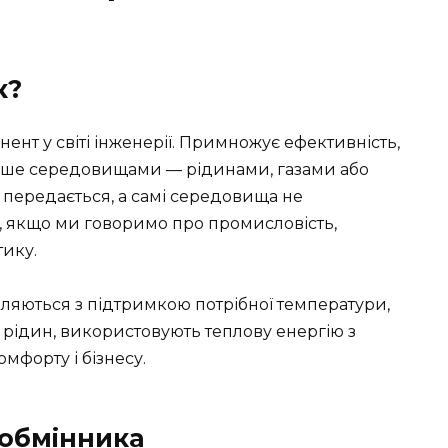
к?
нт у світі інженерії. Примножує ефективність,
льше середовищами — рідинами, газами або
о передається, а самі середовища не
, якщо ми говоримо про промисловість,
ику.
вляються з підтримкою потрібної температури,
 рідин, використовують теплову енергію з
форту і бізнесу.
обмінника