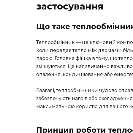
застосування
Що таке теплообмінни
Теплообмінник — це ключовий компоне
коли передає тепло між двома чи бі
парою. Головна фішка в тому, що тепл
змішуються. Це надзвичайно важливо
опалення, кондиціювання або енергет
Взагалі, теплообмінники чудово спра
забезпечують нагрів або охолодження
максимальною користю для вашого ком
Принцип роботи тепло