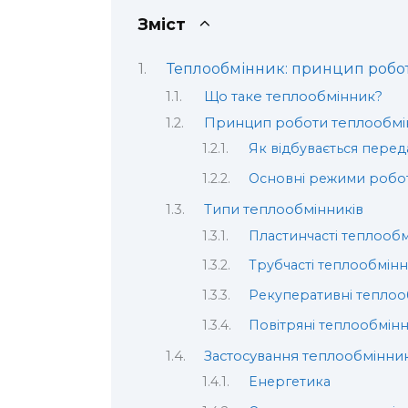
Зміст
Теплообмінник: принцип роботи
Що таке теплообмінник?
Принцип роботи теплообмі
Як відбувається перед
Основні режими робо
Типи теплообмінників
Пластинчасті теплооб
Трубчасті теплообмін
Рекуперативні тепло
Повітряні теплообмін
Застосування теплообмінник
Енергетика