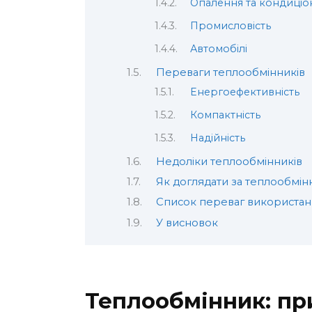
Опалення та кондиціо
Промисловість
Автомобілі
Переваги теплообмінників
Енергоефективність
Компактність
Надійність
Недоліки теплообмінників
Як доглядати за теплообмі
Список переваг використан
У висновок
Теплообмінник: пр