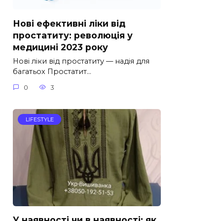
Нові ефективні ліки від
простатиту: революція у
медицині 2023 року
Нові ліки від простатиту — надія для
багатьох Простатит…
0
3
LIFESTYLE
У наявності чи в наявності: як