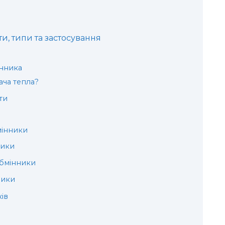
, типи та застосування
нника
ача тепла?
ти
мінники
ники
обмінники
ники
ів