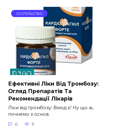
СУСПІЛЬСТВО
Ефективні Ліки Від Тромбозу:
Огляд Препаратів Та
Рекомендації Лікарів
Ліки від тромбозу: Вихід є! Ну що ж,
почнемо з основ.
0
11