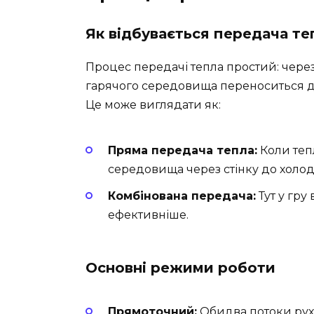
Як відбувається передача те
Процес передачі тепла простий: через 
гарячого середовища переноситься д
Це може виглядати як:
Пряма передача тепла:
Коли теп
середовища через стінку до холод
Комбінована передача:
Тут у гру 
ефективніше.
Основні режими роботи
Прямоточний:
Обидва потоки руха