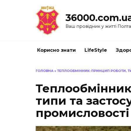
Перейти
до
36000.com.u
вмісту
Ваш провідник у житті Полт
Корисно знати
LifeStyle
Здоро
ГОЛОВНА
»
ТЕПЛООБМІННИК: ПРИНЦИП РОБОТИ, Т
Теплообмінник
типи та застос
промисловості