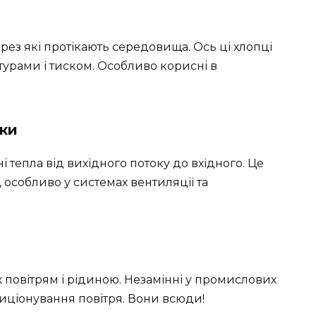
через які протікають середовища. Ось ці хлопці
турами і тиском. Особливо корисні в
ки
тепла від вихідного потоку до вхідного. Це
, особливо у системах вентиляції та
 повітрям і рідиною. Незамінні у промислових
диціонування повітря. Вони всюди!