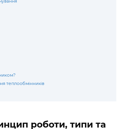
нування
нником?
ня теплообмінників
инцип роботи, типи та