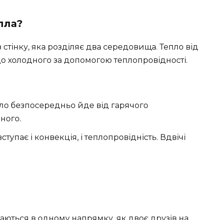
пла?
стінку, яка розділяє два середовища. Тепло від
о холодного за допомогою теплопровідності.
ло безпосередньо йде від гарячого
ного.
вступає і конвекція, і теплопровідність. Вдвічі
ються в одному напрямку, як двоє друзів на