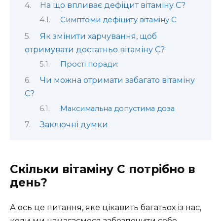
На що впливає дефіцит вітаміну С?
Симптоми дефіциту вітаміну С
Як змінити харчування, щоб
отримувати достатньо вітаміну С?
Прості поради:
Чи можна отримати забагато вітаміну
С?
Максимальна допустима доза
Заключні думки
Скільки вітаміну С потрібно в
день?
А ось це питання, яке цікавить багатьох із нас,
коли ми намагаємося забезпечити себе