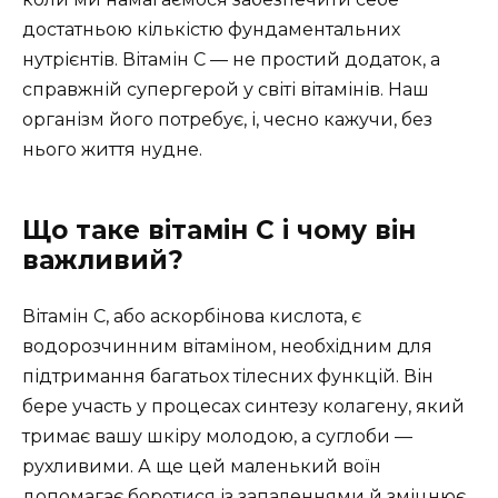
достатньою кількістю фундаментальних
нутрієнтів. Вітамін С — не простий додаток, а
справжній супергерой у світі вітамінів. Наш
організм його потребує, і, чесно кажучи, без
нього життя нудне.
Що таке вітамін С і чому він
важливий?
Вітамін С, або аскорбінова кислота, є
водорозчинним вітаміном, необхідним для
підтримання багатьох тілесних функцій. Він
бере участь у процесах синтезу колагену, який
тримає вашу шкіру молодою, а суглоби —
рухливими. А ще цей маленький воїн
допомагає боротися із запаленнями й зміцнює