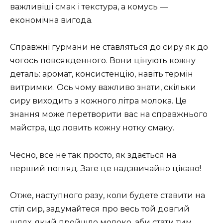
важливіші смак і текстура, а комусь —
економічна вигода.
Справжні гурмани не ставляться до сиру як до
чогось повсякденного. Вони цінують кожну
деталь: аромат, консистенцію, навіть термін
витримки. Ось чому важливо знати, скільки
сиру виходить з кожного літра молока. Це
знання може перетворити вас на справжнього
майстра, що ловить кожну нотку смаку.
Чесно, все не так просто, як здається на
перший погляд. Зате це надзвичайно цікаво!
Отже, наступного разу, коли будете ставити на
стіл сир, задумайтеся про весь той довгий
шлях, який пройшло молоко, аби стати тим