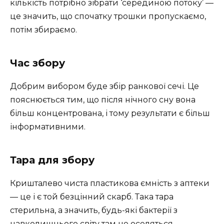
кількість потрібно зібрати ‘серединою потоку’ —
це значить, що спочатку трошки пропускаємо,
потім збираємо.
Час збору
Добрим вибором буде збір ранкової сечі. Це
пояснюється тим, що після нічного сну вона
більш концентрована, і тому результати є більш
інформативними.
Тара для збору
Кришталево чиста пластикова ємність з аптеки
— це і є той безцінний скарб. Така тара
стерильна, а значить, будь-які бактерії з
навколишнього світу там не оселяться.