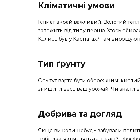
Кліматичні умови
Клімат вкрай важливий. Вологий тепли
залежить від типу перцю. Хтось обирає
Колись був у Карпатах? Там вирощую
Тип ґрунту
Ось тут варто бути обережним: кислий
знищити весь ваш урожай. Чи знали ви
Добрива та догляд
Якщо ви коли-небудь забували полити 
добрива, які містять азот, калій і фо