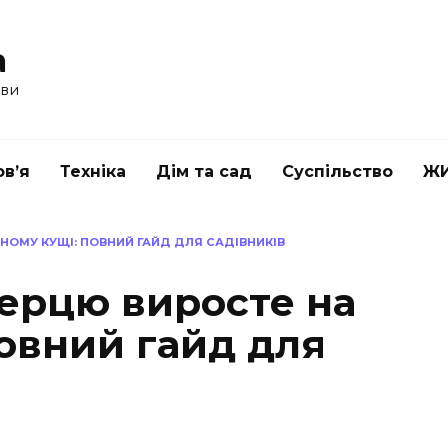
a
ави
в’я
Техніка
Дім та сад
Суспільство
Ж
НОМУ КУЩІ: ПОВНИЙ ГАЙД ДЛЯ САДІВНИКІВ
перцю виросте на
овний гайд для