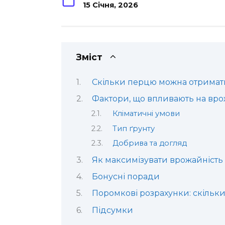
15 Січня, 2026
Зміст
Скільки перцю можна отримати 
Фактори, що впливають на вр
Кліматичні умови
Тип ґрунту
Добрива та догляд
Як максимізувати врожайність
Бонусні поради
Поромкові розрахунки: скільк
Підсумки