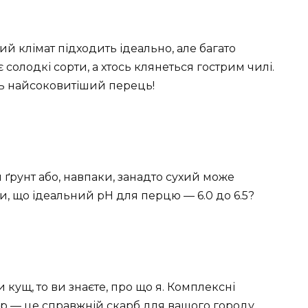
й клімат підходить ідеально, але багато
 солодкі сорти, а хтось клянеться гострим чилі.
ть найсоковитіший перець!
 ґрунт або, навпаки, занадто сухий може
, що ідеальний pH для перцю — 6.0 до 6.5?
кущ, то ви знаєте, про що я. Комплексні
сфор — це справжній скарб для вашого городу.