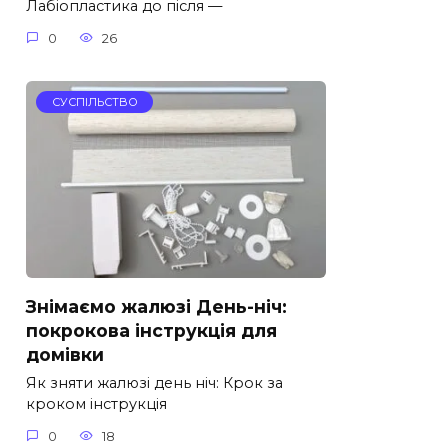
Лабіопластика до після —
0
26
СУСПІЛЬСТВО
Знімаємо жалюзі День-ніч:
покрокова інструкція для
домівки
Як зняти жалюзі день ніч: Крок за
кроком інструкція
0
18