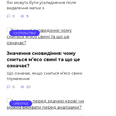
Які можуть бути ускладнення після
видалення матки з
0
9
СУСПІЛЬСТВО
Значення сновидіння: чому
сниться м’ясо свині та що це
означає?
Що означає, якщо сниться м’ясо свині:
тлумачення
0
20
LIFESTYLE