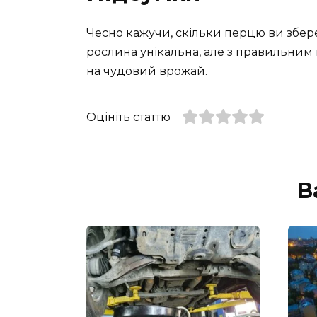
Чесно кажучи, скільки перцю ви зберет
рослина унікальна, але з правильни
на чудовий врожай.
Оцініть статтю
В