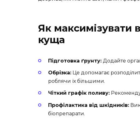
Як максимізувати 
куща
Підготовка ґрунту:
Додайте орган
Обрізка:
Це допомагає розподілити
роблячи їх більшими.
Чіткий графік поливу:
Рекоменду
Профілактика від шкідників:
Вик
біопрепарати.