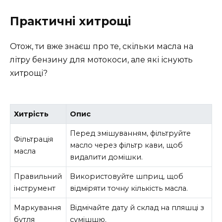
Практичні хитрощі
Отож, ти вже знаєш про те, скільки масла на
літру бензину для мотокоси, але які існують
хитрощі?
Хитрість
Опис
Перед змішуванням, фільтруйте
Фільтрація
масло через фільтр кави, щоб
масла
видалити домішки.
Правильний
Використовуйте шприц, щоб
інструмент
відміряти точну кількість масла.
Маркування
Відмічайте дату й склад на пляшці з
бутля
сумішшю.