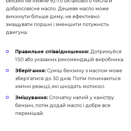
бензин не нижче 92-го октанового числа й
добросовісне масло. Дешеве масло може
викинути більше диму, не ефективно
змащувати поршні і зменшити потужність
двигуна.
Правильне співвідношення:
Дотримуйся
1:50 або указаних рекомендацій виробника.
Зберігання:
Суміш бензину з маслом може
зберігатися до 30 днів. Потім починаються
хімічні реакції, які шкодять мотокосі.
Змішування:
Спочатку налий у каністру
бензин, потім додай масло і добре все
перемішай.