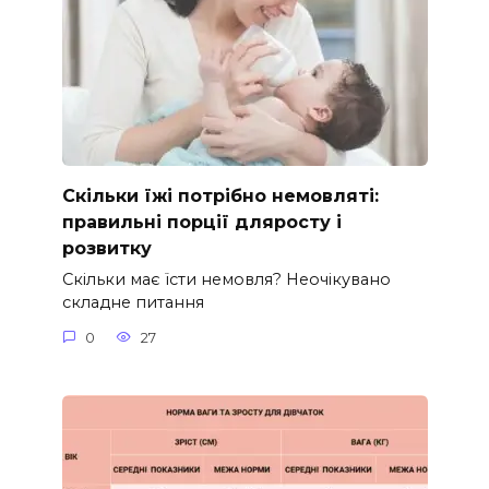
Скільки їжі потрібно немовляті:
правильні порції дляросту і
розвитку
Скільки має їсти немовля? Неочікувано
складне питання
0
27