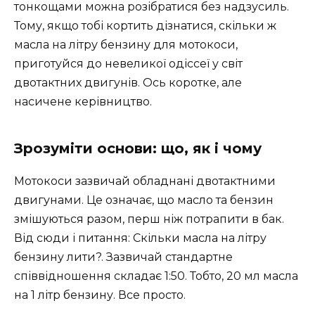
тонкощами можна розібратися без надзусиль.
Тому, якщо тобі кортить дізнатися, скільки ж
масла на літру бензину для мотокоси,
приготуйся до невеликої одіссеї у світ
двотактних двигунів. Ось коротке, але
насичене керівництво.
Зрозуміти основи: що, як і чому
Мотокоси зазвичай обладнані двотактними
двигунами. Це означає, що масло та бензин
змішуються разом, перш ніж потрапити в бак.
Від сюди і питання: Скільки масла на літру
бензину лити?. Зазвичай стандартне
співвідношення складає 1:50. Тобто, 20 мл масла
на 1 літр бензину. Все просто.