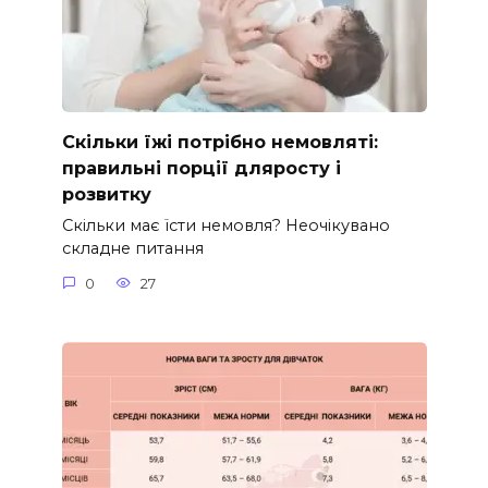
Скільки їжі потрібно немовляті:
правильні порції дляросту і
розвитку
Скільки має їсти немовля? Неочікувано
складне питання
0
27