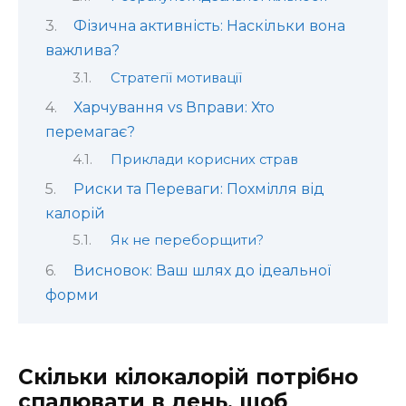
Фізична активність: Наскільки вона
важлива?
Стратегії мотивації
Харчування vs Вправи: Хто
перемагає?
Приклади корисних страв
Риски та Переваги: Похмілля від
калорій
Як не переборщити?
Висновок: Ваш шлях до ідеальної
форми
Скільки кілокалорій потрібно
спалювати в день, щоб