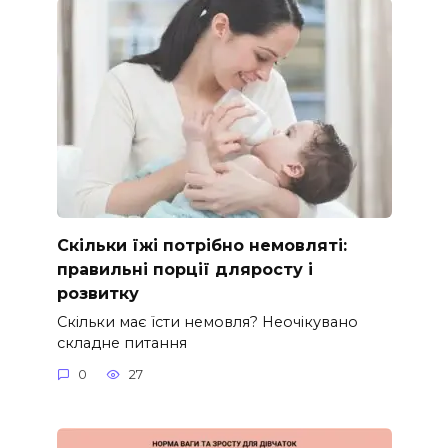
Скільки їжі потрібно немовляті:
правильні порції дляросту і
розвитку
Скільки має їсти немовля? Неочікувано
складне питання
0
27