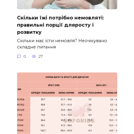
Скільки їжі потрібно немовляті:
правильні порції дляросту і
розвитку
Скільки має їсти немовля? Неочікувано
складне питання
0
27