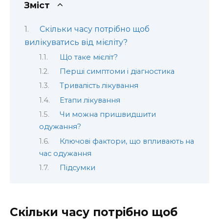
Зміст
Скільки часу потрібно щоб
вилікуватись від мієліту?
Що таке мієліт?
Перші симптоми і діагностика
Тривалість лікування
Етапи лікування
Чи можна пришвидшити
одужання?
Ключові фактори, що впливають на
час одужання
Підсумки
Скільки часу потрібно щоб