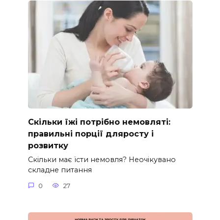
Скільки їжі потрібно немовляті:
правильні порції дляросту і
розвитку
Скільки має їсти немовля? Неочікувано
складне питання
0
27