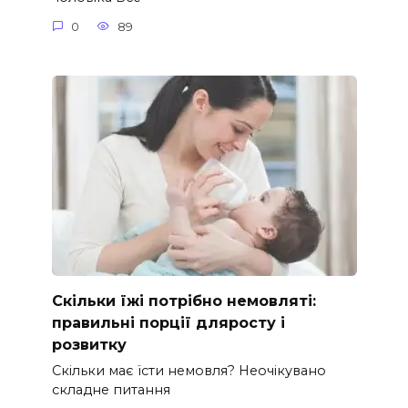
0
89
Скільки їжі потрібно немовляті:
правильні порції дляросту і
розвитку
Скільки має їсти немовля? Неочікувано
складне питання