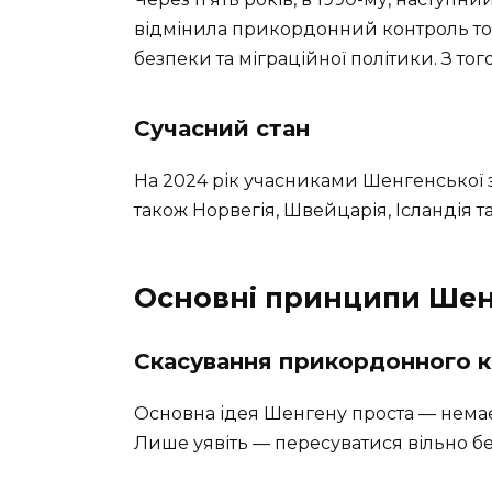
відмінила прикордонний контроль точ
безпеки та міграційної політики. З тог
Сучасний стан
На 2024 рік учасниками Шенгенської зо
також Норвегія, Швейцарія, Ісландія т
Основні принципи Ше
Скасування прикордонного 
Основна ідея Шенгену проста — нема
Лише уявіть — пересуватися вільно бе