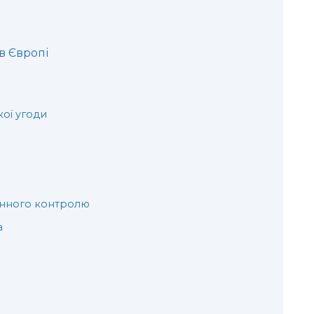
в Європі
ої угоди
нного контролю
а