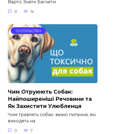
Варто Знати Багнети
0
14
СУСПІЛЬСТВО
Чим Отруюють Собак:
Найпоширеніші Речовини та
Як Захистити Улюбленця
Чим травлять собак: важкі питання, які
виходять на
0
7