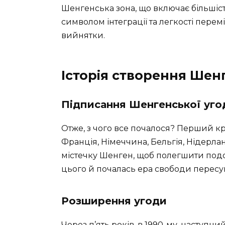
Шенгенська зона, що включає більшіст
символом інтеграції та легкості перем
вийнятки.
Історія створення Шен
Підписання Шенгенської уго
Отже, з чого все почалося? Перший кро
Франція, Німеччина, Бельгія, Нідерл
містечку Шенген, щоб полегшити подоро
цього й почалась ера свободи пересу
Розширення угоди
Через п’ять років, в 1990-му, наступ