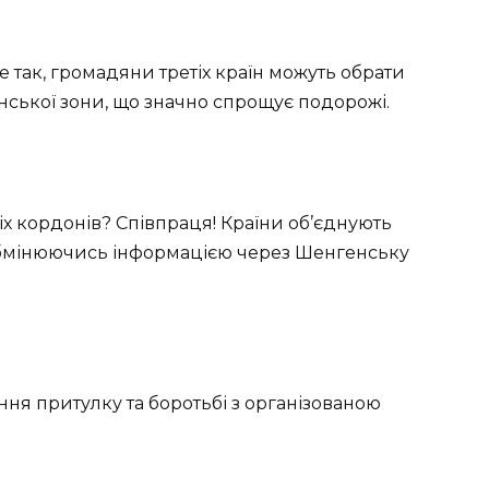
е так, громадяни третіх країн можуть обрати
нської зони, що значно спрощує подорожі.
іх кордонів? Співпраця! Країни об’єднують
обмінюючись інформацією через Шенгенську
ання притулку та боротьбі з організованою