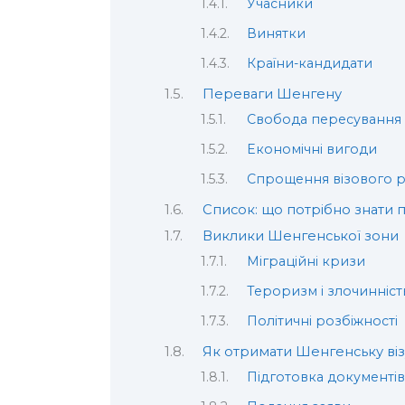
Учасники
Винятки
Країни-кандидати
Переваги Шенгену
Свобода пересування
Економічні вигоди
Спрощення візового 
Список: що потрібно знати
Виклики Шенгенської зони
Міграційні кризи
Тероризм і злочинніст
Політичні розбіжності
Як отримати Шенгенську віз
Підготовка документі