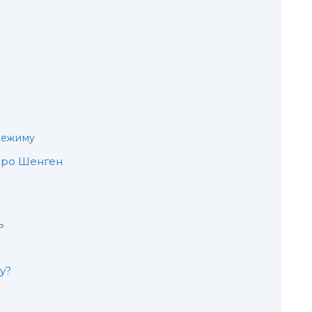
режиму
 про Шенген
ь
у?
в