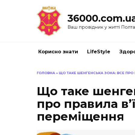
Перейти
до
36000.com.u
вмісту
Ваш провідник у житті Полт
Корисно знати
LifeStyle
Здоро
ГОЛОВНА
»
ЩО ТАКЕ ШЕНГЕНСЬКА ЗОНА: ВСЕ ПРО
Що таке шенген
про правила в’
переміщення