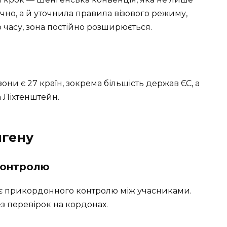
но, а й уточнила правила візового режиму,
о часу, зона постійно розширюється.
ни є 27 країн, зокрема більшість держав ЄС, а
а Ліхтенштейн.
нгену
контролю
є прикордонного контролю між учасниками.
з перевірок на кордонах.