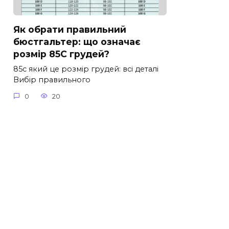
Як обрати правильний
бюстгальтер: що означає
розмір 85С грудей?
85с який це розмір грудей: всі деталі
Вибір правильного
0
20