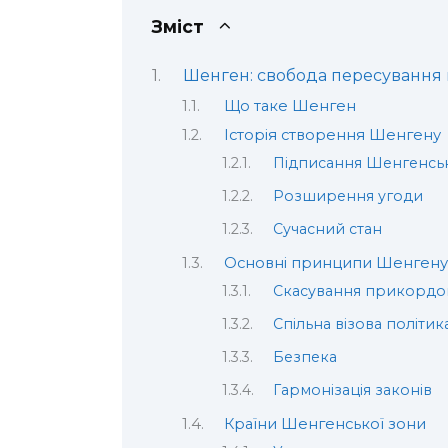
Зміст
Шенген: свобода пересування 
Що таке Шенген
Історія створення Шенгену
Підписання Шенгенськ
Розширення угоди
Сучасний стан
Основні принципи Шенгену
Скасування прикордо
Спільна візова політик
Безпека
Гармонізація законів
Країни Шенгенської зони