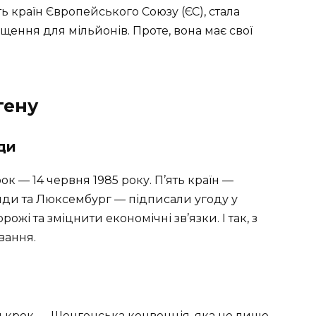
ь країн Європейського Союзу (ЄС), стала
іщення для мільйонів. Проте, вона має свої
гену
ди
к — 14 червня 1985 року. П’ять країн —
анди та Люксембург — підписали угоду у
жі та зміцнити економічні зв’язки. І так, з
вання.
ний крок — Шенгенська конвенція, яка не лише