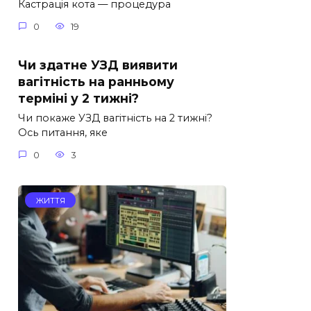
Кастрація кота — процедура
0
19
Чи здатне УЗД виявити
вагітність на ранньому
терміні у 2 тижні?
Чи покаже УЗД вагітність на 2 тижні?
Ось питання, яке
0
3
ЖИТТЯ