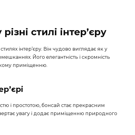
 різні стилі інтер’єру
стилях інтер’єру. Він чудово виглядає як у
помешканнях. Його елегантність і скромність
якому приміщенню.
ер’єрі
істю і простотою, бонсай стає прекрасним
вертає увагу і додає приміщенню природного