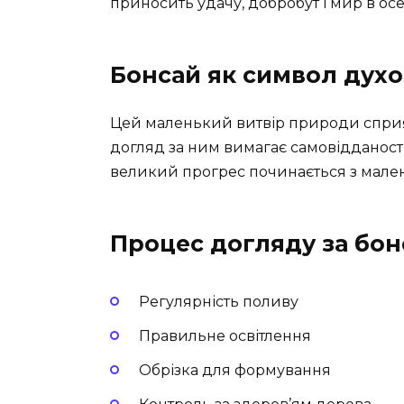
приносить удачу, добробут і мир в ос
Бонсай як символ духо
Цей маленький витвір природи сприяє
догляд за ним вимагає самовідданості,
великий прогрес починається з мален
Процес догляду за бон
Регулярність поливу
Правильне освітлення
Обрізка для формування