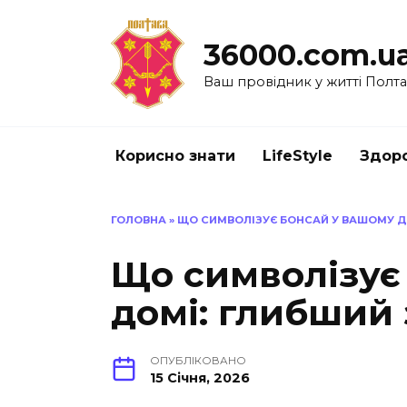
Перейти
до
36000.com.u
вмісту
Ваш провідник у житті Полт
Корисно знати
LifeStyle
Здоро
ГОЛОВНА
»
ЩО СИМВОЛІЗУЄ БОНСАЙ У ВАШОМУ ДО
Що символізує
домі: глибший 
ОПУБЛІКОВАНО
15 Січня, 2026