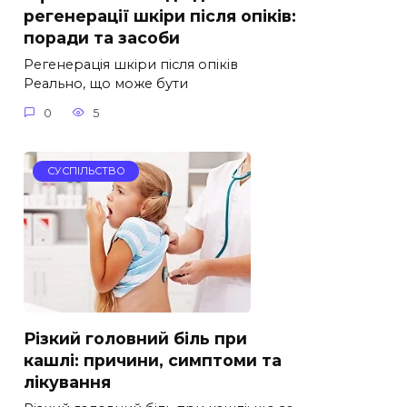
регенерації шкіри після опіків:
поради та засоби
Регенерація шкіри після опіків
Реально, що може бути
0
5
СУСПІЛЬСТВО
Різкий головний біль при
кашлі: причини, симптоми та
лікування