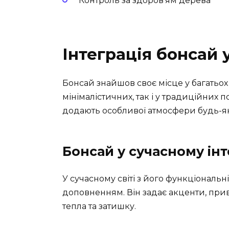
Контроль за здоров’ям дерева
Інтеграція бонсай у
Бонсай знайшов своє місце у багатьох 
мінімалістичних, так і у традиційних 
додають особливої атмосфери будь-
Бонсай у сучасному інт
У сучасному світі з його функціональн
доповненням. Він задає акценти, при
тепла та затишку.