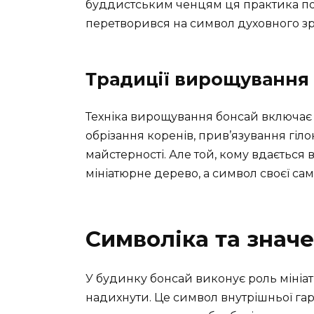
буддистським ченцям ця практика пош
перетворився на символ духовного зр
Традиції вирощування
Техніка вирощування бонсай включає в
обрізання коренів, прив’язування гіло
майстерності. Але той, кому вдається
мініатюрне дерево, а символ своєї са
Символіка та значе
У будинку бонсай виконує роль мініат
надихнути. Це символ внутрішньої гарм