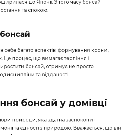
ирилася до Японії. З того часу бонсай
остання та спокою.
 бонсай
 себе багато аспектів: формування крони,
к. Це процес, що вимагає терпіння і
 виростити бонсай, отримує не просто
модисципліни та відданості.
ння бонсай у домівці
юри природи, яка здатна заспокоїти і
онії та єдності з природою. Вважається, що він