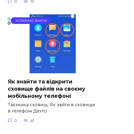
0
10
КОРИСНО ЗНАТИ
Як знайти та відкрити
сховище файлів на своєму
мобільному телефоні
Таємниці сховищ: Як зайти в сховище
в телефоні Дехто
0
41