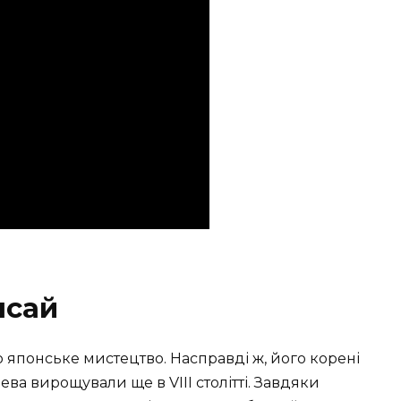
нсай
о японське мистецтво. Насправді ж, його корені
ева вирощували ще в VIII столітті. Завдяки