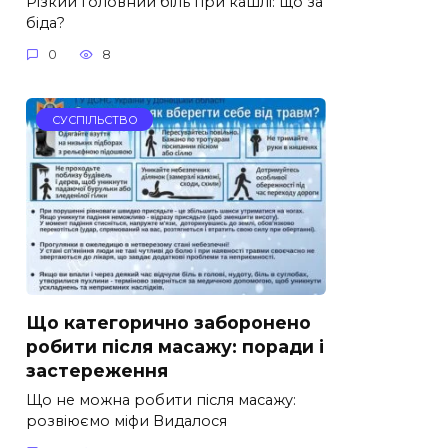
Різкий головний біль при кашлі: що за
біда?
0
8
СУСПІЛЬСТВО
Що категорично заборонено
робити після масажу: поради і
застереження
Що не можна робити після масажу:
розвіюємо міфи Видалося