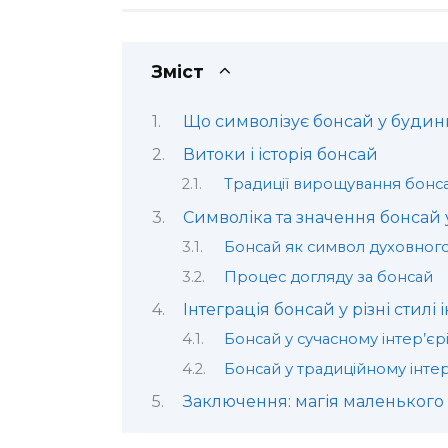
Зміст
Що символізує бонсай у будинку
Витоки і історія бонсай
Традиції вирощування бонс
Символіка та значення бонсай 
Бонсай як символ духовног
Процес догляду за бонсай
Інтеграція бонсай у різні стилі 
Бонсай у сучасному інтер’єр
Бонсай у традиційному інтер
Заключення: магія маленького 