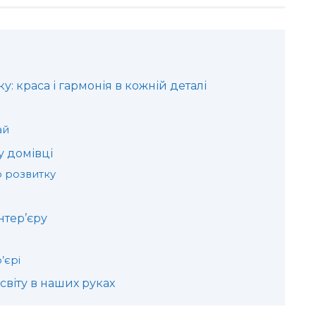
: краса і гармонія в кожній деталі
ай
у домівці
о розвитку
інтер’єру
і
’єрі
світу в наших руках