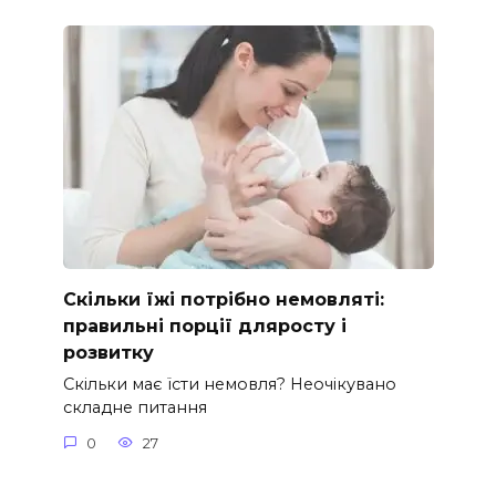
Скільки їжі потрібно немовляті:
правильні порції дляросту і
розвитку
Скільки має їсти немовля? Неочікувано
складне питання
0
27