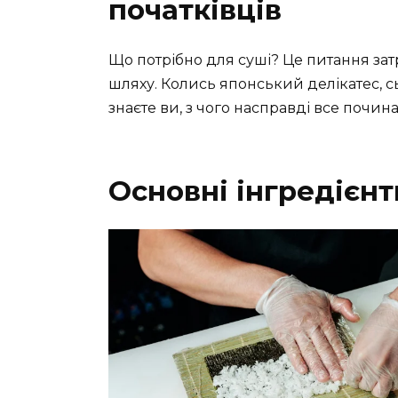
початківців
Що потрібно для суші? Це питання зат
шляху. Колись японський делікатес, сь
знаєте ви, з чого насправді все почин
Основні інгредієнт