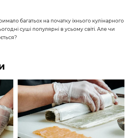
римало багатьох на початку їхнього кулінарного
огодні суші популярні в усьому світі. Але чи
ається?
и