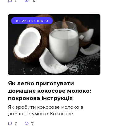
0
14
КОРИСНО ЗНАТИ
Як легко приготувати
домашнє кокосове молоко:
покрокова інструкція
Як зробити кокосове молоко в
домашніх умовах Кокосове
0
7