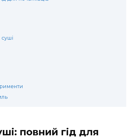
 суші
перименти
иль
ші: повний гід для