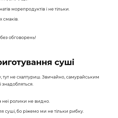
тів морепродуктів і не тільки.
 смаків.
без обговорень!
иготування суші
, тут не схалтуриш. Звичайно, самурайським
і знадобляться.
з неї ролики не видно.
 суші, бо ріжемо ми не тільки рибку.