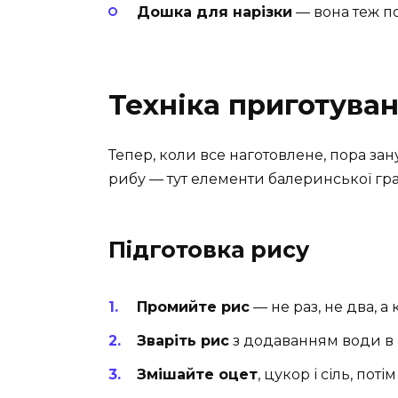
Дошка для нарізки
— вона теж по
Техніка приготува
Тепер, коли все наготовлене, пора зан
рибу — тут елементи балеринської грац
Підготовка рису
Промийте рис
— не раз, не два, а
Зваріть рис
з додаванням води в 
Змішайте оцет
, цукор і сіль, пот