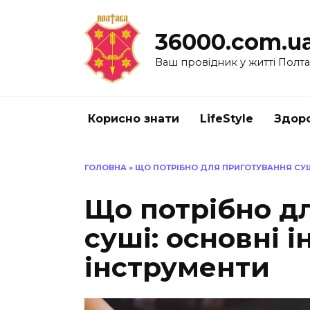
Перейти
до
36000.com.u
вмісту
Ваш провідник у житті Полт
Корисно знати
LifeStyle
Здоро
ГОЛОВНА
»
ЩО ПОТРІБНО ДЛЯ ПРИГОТУВАННЯ СУШІ
Що потрібно д
суші: основні і
інструменти