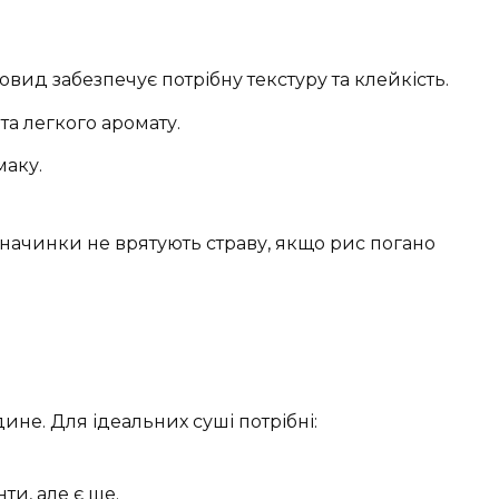
вид забезпечує потрібну текстуру та клейкість.
та легкого аромату.
маку.
 начинки не врятують страву, якщо рис погано
дине. Для ідеальних суші потрібні:
ти, але є ще.