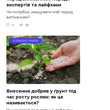
експертів та лайфхаки
Чи потрібно змащувати хліб перед
випіканням?
0
39
КОРИСНО ЗНАТИ
Внесення добрив у ґрунт під
час росту рослин: як це
називається?
Як називається внесення добрив у