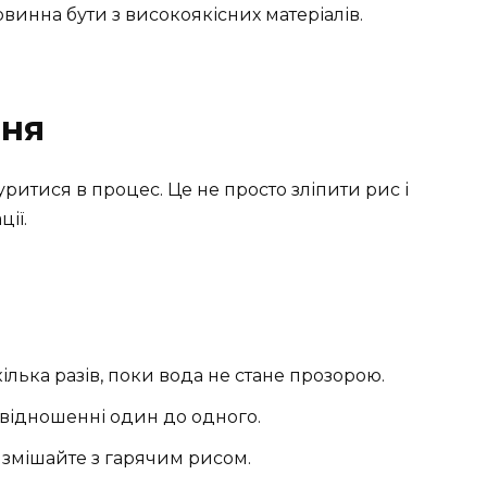
винна бути з високоякісних матеріалів.
ння
уритися в процес. Це не просто зліпити рис і
ії.
 кілька разів, поки вода не стане прозорою.
відношенні один до одного.
ім змішайте з гарячим рисом.