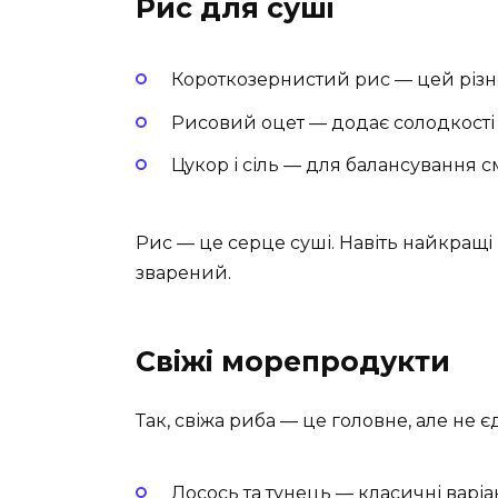
Рис для суші
Короткозернистий рис — цей різно
Рисовий оцет — додає солодкості 
Цукор і сіль — для балансування с
Рис — це серце суші. Навіть найкращі
зварений.
Свіжі морепродукти
Так, свіжа риба — це головне, але не є
Лосось та тунець — класичні варіан