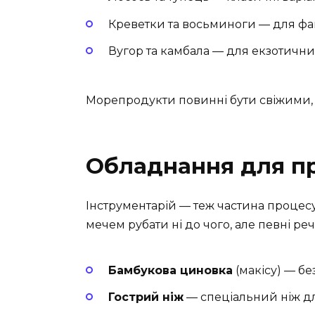
Креветки та восьминоги — для фана
Вугор та камбала — для екзотичних
Морепродукти повинні бути свіжими, 
Обладнання для пр
Інструментарій — теж частина процесу
мечем рубати ні до чого, але певні реч
Бамбукова циновка
(макісу) — бе
Гострий ніж
— спеціальний ніж для