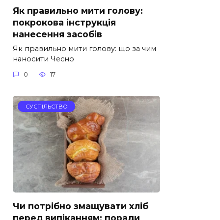
Як правильно мити голову:
покрокова інструкція
нанесення засобів
Як правильно мити голову: що за чим
наносити Чесно
0
17
СУСПІЛЬСТВО
Чи потрібно змащувати хліб
перед випіканням: поради