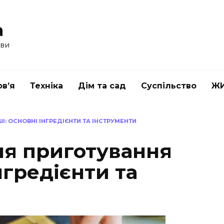
a
ави
в’я
Техніка
Дім та сад
Суспільство
Ж
: ОСНОВНІ ІНГРЕДІЄНТИ ТА ІНСТРУМЕНТИ
ля приготування
нгредієнти та