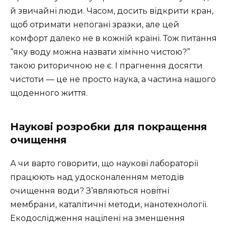
й звичайні люди. Часом, досить відкрити кран,
щоб отримати непогані зразки, але цей
комфорт далеко не в кожній країні. Тож питання
“яку воду можна назвати хімічно чистою?”
такою риторичною не є. І прагнення досягти
чистоти — це не просто наука, а частина нашого
щоденного життя.
Наукові розробки для покращення
очищення
А чи варто говорити, що наукові лабораторії
працюють над удосконаленням методів
очищення води? З’являються новітні
мембрани, каталітичні методи, нанотехнології.
Екодослідження націлені на зменшення