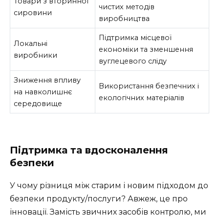
Товари з вторинної
чистих методів
сировини
виробництва
Підтримка місцевої
Локальні
економіки та зменшення
виробники
вуглецевого сліду
Зниження впливу
Використання безпечних і
на навколишнє
екологічних матеріалів
середовище
Підтримка та вдосконалення
безпеки
У чому різниця між старим і новим підходом до
безпеки продукту/послуги? Авжеж, це про
інновації. Замість звичних засобів контролю, ми