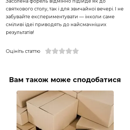
Засолена форель відмінно підійде як до
святкового столу, так і для звичайної вечері. І не
забувайте експериментувати — інколи саме
сміливі ідеї приводять до найсмачніших
результатів!
Оцініть статтю
Вам також може сподобатися