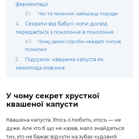
ферментації
Час та чекання: найкращі поради
Секрети від бабусі: коли досвід
передається з покоління в покоління
Чому деякі спроби невдалі: типові
помилки
Підсумок: квашена капуста як
немолода класика
У чому секрет хрусткої
квашеної капусти
Квашена капуста. Хтось її любить, хтось — не
дуже. Але хто б що не казав, мало знайдеться
тих, хто не бажає відчути на зубах чудовий