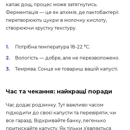
капає дощ, процес може затягнутись.
Ферментація — це як алхімія, де лактобактерії
перетворюють цукри в молочну кислоту,
створюючи хрустку текстуру.
Потрібна температура 18-22 °C.
Вологість — добре, але не перезволожено.
Темрява. Сонце не товариш вашій капусті.
Час та чекання: найкращі поради
Час додає родзинку. Тут важливо часом
підходити до своєї капусти та перевіряти, чи
все гаразд. Відкривайте банку, легенько
притискайте капусту. Як тільки з’являється