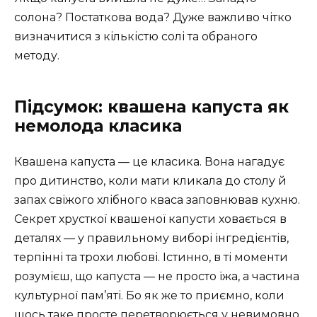
солона? Постаткова вода? Дуже важливо чітко
визначитися з кількістю солі та обраного
методу.
Підсумок: квашена капуста як
немолода класика
Квашена капуста — це класика. Вона нагадує
про дитинство, коли мати кликала до столу й
запах свіжого хлібного кваса заповнював кухню.
Секрет хрусткої квашеної капусти ховається в
деталях — у правильному виборі інгредієнтів,
терпінні та трохи любові. Істинно, в ті моменти
розумієш, що капуста — не просто їжа, а частина
культурної пам’яті. Бо як же то приємно, коли
щось таке просте перетворюється у невимовно