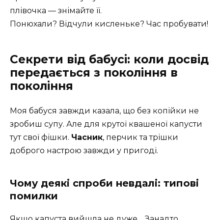
плівочка — знімайте її.
Понюхали? Відчули кисленьке? Час пробувати!
Секрети від бабусі: коли досвід
передається з покоління в
покоління
Моя бабуся завжди казала, що без копійки не
зробиш супу. Але для крутої квашеної капусти
тут свої фішки.
Часник
, перчик та трішки
доброго настрою завжди у пригоді.
Чому деякі спроби невдалі: типові
помилки
Якщо капуста вийшла не дуже… Занадто