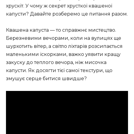
хрускіт. У чому ж секрет хрусткої квашеної
капусти? Давайте розберемо це питання разом.
Квашена капуста — то справжнє мистецтво.
Березневими вечорами, коли на вулицях ще
шурхотить вітер, а світло ліхтарів розсипається
маленькими іскорками, важко уявити кращу
закуску до теплого вечора, ніж мисочка
капусти. Як досягти тієї самої текстури, що
змушує серце битися швидше?