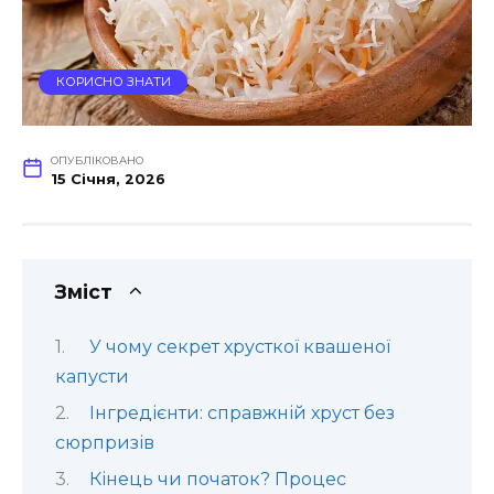
КОРИСНО ЗНАТИ
ОПУБЛІКОВАНО
15 Січня, 2026
Зміст
У чому секрет хрусткої квашеної
капусти
Інгредієнти: справжній хруст без
сюрпризів
Кінець чи початок? Процес