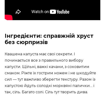
Інгредієнти: справжній хруст
без сюрпризів
Квашена капуста має свої секрети. І
починається все з правильного вибору
капусти. Щільні, важкі качани, з соковитим
смаком. Ріжте їх гострим ножем і не шкодуйте
сил — тут важливо зберегти текстуру. Разом із
капустою йдуть солодкі морквяні палички… і
так, сіль. Багато солі. Сіль тут творить дива.