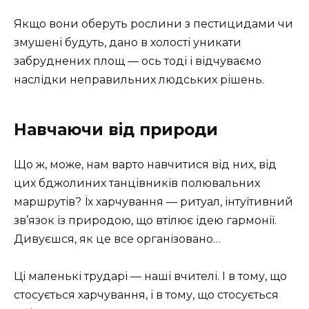
Якщо вони оберуть рослини з пестицидами чи
змушені будуть, дано в холості уникати
забруднених площ — ось тоді і відчуваємо
наслідки неправильних людських рішень.
Навчаючи від природи
Що ж, може, нам варто навчитися від них, від
цих бджолиних танцівників полювальних
маршрутів? Їх харчування — ритуал, інтуїтивний
зв’язок із природою, що втілює ідею гармонії.
Дивуєшся, як це все організовано…
Ці маленькі трударі — наші вчителі. І в тому, що
стосується харчування, і в тому, що стосується