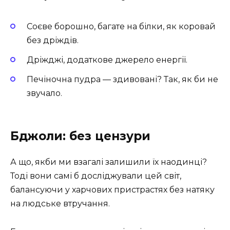
Соєве борошно, багате на білки, як коровай
без дріждів.
Дріжджі, додаткове джерело енергії.
Печіночна пудра — здивовані? Так, як би не
звучало.
Бджоли: без цензури
А що, якби ми взагалі залишили їх наодинці?
Тоді вони самі б досліджували цей світ,
балансуючи у харчових пристрастях без натяку
на людське втручання.