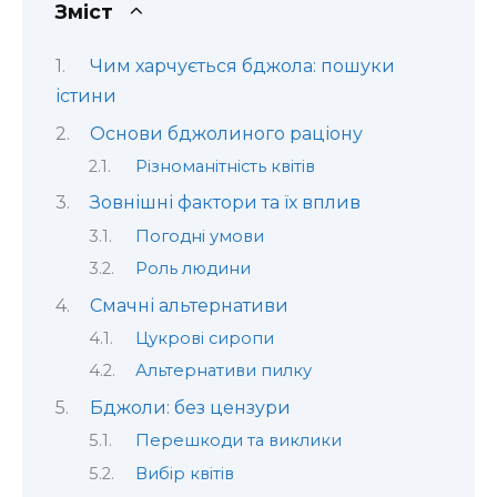
Зміст
Чим харчується бджола: пошуки
істини
Основи бджолиного раціону
Різноманітність квітів
Зовнішні фактори та їх вплив
Погодні умови
Роль людини
Смачні альтернативи
Цукрові сиропи
Альтернативи пилку
Бджоли: без цензури
Перешкоди та виклики
Вибір квітів