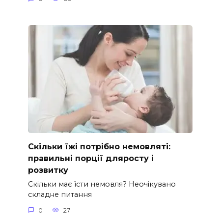
Скільки їжі потрібно немовляті:
правильні порції дляросту і
розвитку
Скільки має їсти немовля? Неочікувано
складне питання
0
27