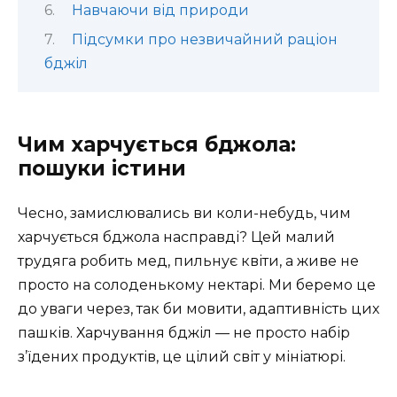
Навчаючи від природи
Підсумки про незвичайний раціон
бджіл
Чим харчується бджола:
пошуки істини
Чесно, замислювались ви коли-небудь, чим
харчується бджола насправді? Цей малий
трудяга робить мед, пильнує квіти, а живе не
просто на солоденькому нектарі. Ми беремо це
до уваги через, так би мовити, адаптивність цих
пашків. Харчування бджіл — не просто набір
з’їдених продуктів, це цілий світ у мініатюрі.