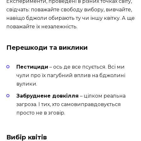
Експерименти, проведені в різних точках світу,
свідчать: поважайте свободу вибору, вивчайте,
навіщо бджоли обирають ту чи іншу квітку. А ще
поважайте їх незалежність.
Перешкоди та виклики
Пестициди
– ось де все псується. Всі ми
чули про їх пагубний вплив на бджолині
вулики.
Забруднене довкілля
– цілком реальна
загроза. І тих, хто самовиправдовується
просто не в зговір.
Вибір квітів