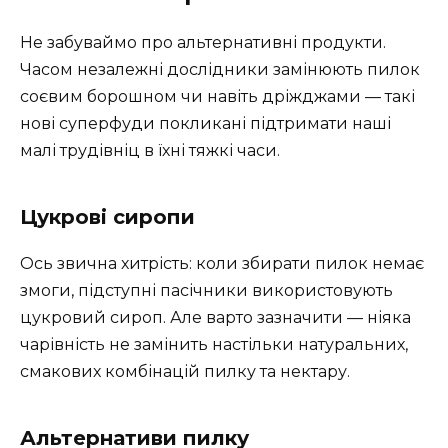
Не забуваймо про альтернативні продукти.
Часом незалежні дослідники замінюють пилок
соєвим борошном чи навіть дріжджами — такі
нові суперфуди покликані підтримати наші
малі трудівніц в їхні тяжкі часи.
Цукрові сиропи
Ось звична хитрість: коли збирати пилок немає
змоги, підступні пасічники використовують
цукровий сироп. Але варто зазначити — ніяка
чарівність не замінить настільки натуральних,
смакових комбінацій пилку та нектару.
Альтернативи пилку