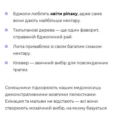
Бджоли люблять
квіти ріпаку
, адже саме
вони дають найбільше нектару.
Тюльпанові дерева — ще один фаворит,
справжній бджолиний рай.
Липа приваблює їх своїм багатим смаком
нектару.
Клевер — звичний вибір для повсякденних
трапез.
Соняшники підкорюють наших медоносиць
демонстративними жовтими пелюстками.
Ехінацея та мальви не відстають — всі вони
створюють мозаїчний вибір, на якому базується