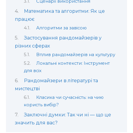
Сценарії використання
Математика та алгоритми: Як це
працює
Алгоритми за завісою
Застосування рандомайзерів у
різних сферах
Вплив рандомайзерів на культуру
Локальні контексти: Інструмент
для всіх
Рандомайзери в літературі та
мистецтві
Класика чи сучасність: на чию
користь вибір?
Заключні думки: Так чи ні — що це
значить для вас?