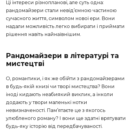
Ці інтереси різнопланові, але суть одна:
рандомайзери стали невід’ємною частиною
сучасного життя, символом нової ери. Вони
надали можливість легко вибирати і приймати
рішення навіть найнаївнішим.
Рандомайзери в літературі та
мистецтві
О, романтики, і як же обійти з рандомайзерами
в будь-якій книзі чи творі мистецтва? Вони
іноді кидають неабиякий виклик, а інколи
додають у твори маленькі нотки
невизначеності. Пам’ятаєте це з якогось
улюбленого роману? І вони ще здатні врятувати
будь-яку історію від передбачуваності.