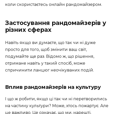
коли скористаєтесь онлайн рандомайзером.
Застосування рандомайзерів у
різних сферах
Навіть якщо ви думаєте, що так чи ні дуже
просто для того, щоб змінити ваш світ,
подумайте ще раз. Відомо ж, що рішення,
отримане навіть у такий спосіб, може
спричинити ланцюг неочікуваних подій.
Вплив рандомайзерів на культуру
І що ж робити, якщо ці так чи ні перетворились
на частину культури? Може, хтось пожартує. Але
це важливо. Це означає, що ми, нарешті,