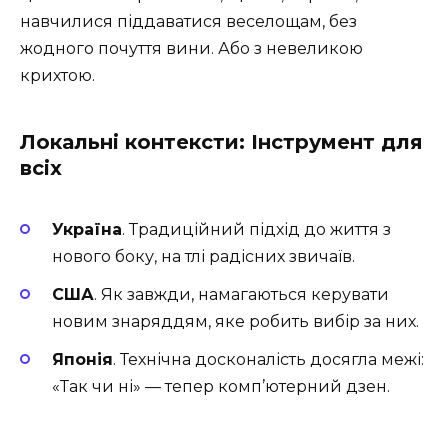
навчилися піддаватися веселощам, без
жодного почуття вини. Або з невеликою
крихтою.
Локальні контексти: Інструмент для
всіх
Україна
. Традиційний підхід до життя з
нового боку, на тлі радісних звичаїв.
США
. Як завжди, намагаються керувати
новим знаряддям, яке робить вибір за них.
Японія
. Технічна досконалість досягла межі:
«Так чи ні» — тепер комп’ютерний дзен.