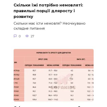
Скільки їжі потрібно немовляті:
правильні порції дляросту і
розвитку
Скільки має їсти немовля? Неочікувано
складне питання
0
27