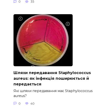
0
35
Шляхи передавання Staphylococcus
aureus: як інфекція поширюється й
передається
Які шляхи передавання має Staphylococcus
aureus?
0
40