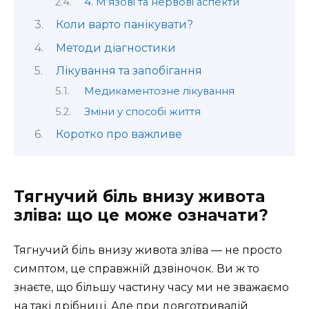
4. М’язові та нервові аспекти
Коли варто панікувати?
Методи діагностики
Лікування та запобігання
Медикаментозне лікування
Зміни у способі життя
Коротко про важливе
Тягнучий біль внизу живота
зліва: що це може означати?
Тягнучий біль внизу живота зліва — не просто
симптом, це справжній дзвіночок. Ви ж то
знаєте, що більшу частину часу ми не зважаємо
на такі дрібниці. Але при довготривалій