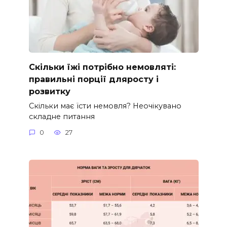
Скільки їжі потрібно немовляті:
правильні порції дляросту і
розвитку
Скільки має їсти немовля? Неочікувано
складне питання
0
27