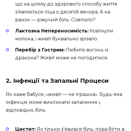
що на шляху до здорового способу життя
з’являється піца о десятій вечора. А на
ранок — ріжучий біль.
Совпало?
Лактозна Непереносимість:
Ковтнули
молока, і живіт буквально зрізало.
Перебір з Гострим:
Любите вогонь із
дракона? Живіт може не погодитися.
2. Інфекції та Запальні Процеси
Як каже бабуся, «живіт — не іграшка». Будь-яка
інфекція може викликати запалення і,
відповідно, біль.
Цистит:
Як тільки з’явився біль, пора бігти в