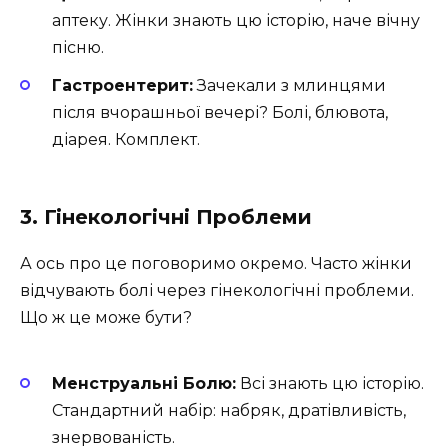
аптеку. Жінки знають цю історію, наче вічну
пісню.
Гастроентерит:
Зачекали з млинцями
після вчорашньої вечері? Болі, блювота,
діарея. Комплект.
3. Гінекологічні Проблеми
А ось про це поговоримо окремо. Часто жінки
відчувають болі через гінекологічні проблеми.
Що ж це може бути?
Менструальні Болю:
Всі знають цю історію.
Стандартний набір: набряк, дратівливість,
знервованість.