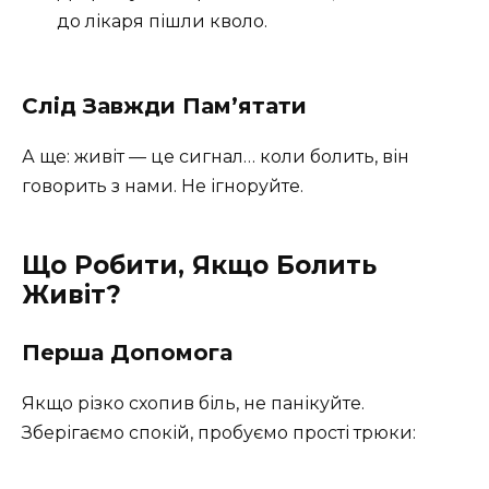
до лікаря пішли кволо.
Слід Завжди Пам’ятати
А ще: живіт — це сигнал… коли болить, він
говорить з нами. Не ігноруйте.
Що Робити, Якщо Болить
Живіт?
Перша Допомога
Якщо різко схопив біль, не панікуйте.
Зберігаємо спокій, пробуємо прості трюки: