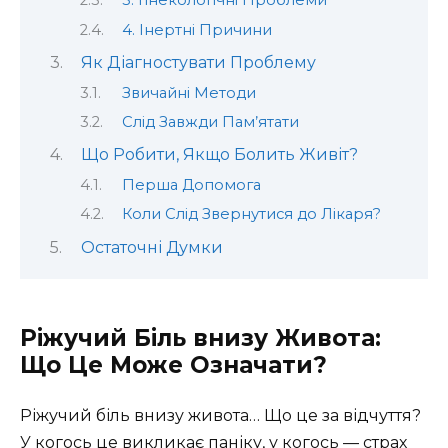
3. Гінекологічні Проблеми
4. Інертні Причини
Як Діагностувати Проблему
Звичайні Методи
Слід Завжди Пам’ятати
Що Робити, Якщо Болить Живіт?
Перша Допомога
Коли Слід Звернутися до Лікаря?
Остаточні Думки
Ріжучий Біль внизу Живота:
Що Це Може Означати?
Ріжучий біль внизу живота… Що це за відчуття?
У когось це викликає паніку, у когось — страх