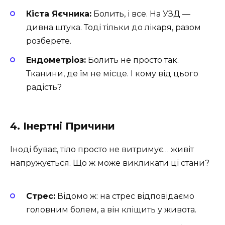
Кіста Яєчника:
Болить, і все. На УЗД —
дивна штука. Тоді тільки до лікаря, разом
розберете.
Ендометріоз:
Болить не просто так.
Тканини, де їм не місце. І кому від цього
радість?
4. Інертні Причини
Іноді буває, тіло просто не витримує… живіт
напружується. Що ж може викликати ці стани?
Стрес:
Відомо ж: на стрес відповідаємо
головним болем, а він кліщить у живота.