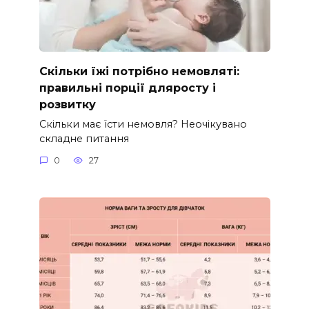
Скільки їжі потрібно немовляті:
правильні порції дляросту і
розвитку
Скільки має їсти немовля? Неочікувано
складне питання
0
27