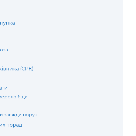
 пупка
оза
івника (СРК)
ати
жерело біди
и завжди поруч
их порад