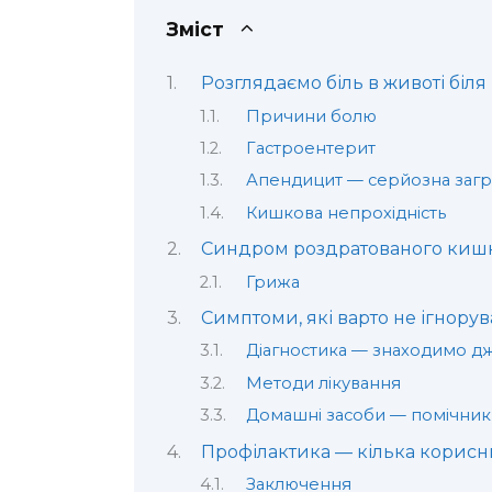
Зміст
Розглядаємо біль в животі біля
Причини болю
Гастроентерит
Апендицит — серйозна загр
Кишкова непрохідність
Синдром роздратованого кишк
Грижа
Симптоми, які варто не ігнорув
Діагностика — знаходимо д
Методи лікування
Домашні засоби — помічник
Профілактика — кілька корисн
Заключення