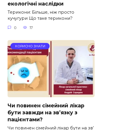
екологічні наслідки
Терикони: Більше, ніж просто
кучугури Що таке терикони?
0
17
КОРИСНО ЗНАТИ
Чи повинен сімейний лікар
бути завжди на зв’язку з
пацієнтами?
Чи повинен сімейний лікар бути на зв’