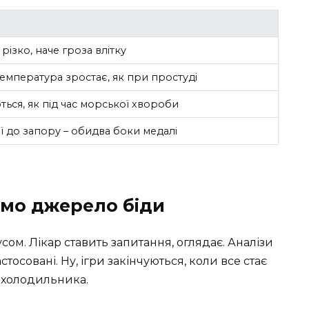
різко, наче гроза влітку
температура зростає, як при простуді
ться, як під час морської хвороби
еї до запору – обидва боки медалі
имо джерело біди
ом. Лікар ставить запитання, оглядає. Аналізи
стосовані. Ну, ігри закінчуються, коли все стає
о холодильника.