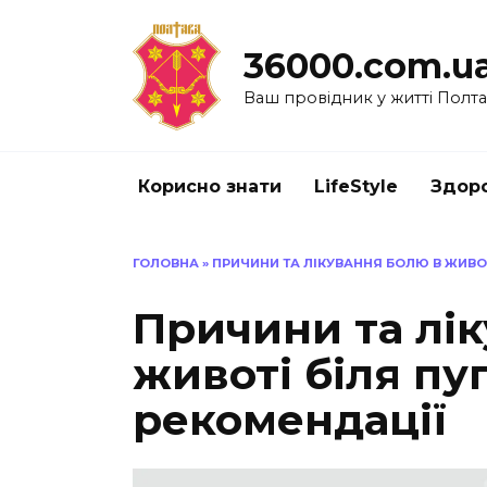
Перейти
до
36000.com.u
вмісту
Ваш провідник у житті Полт
Корисно знати
LifeStyle
Здоро
ГОЛОВНА
»
ПРИЧИНИ ТА ЛІКУВАННЯ БОЛЮ В ЖИВОТ
Причини та лі
животі біля пу
рекомендації