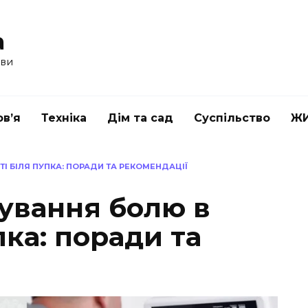
a
ави
в’я
Техніка
Дім та сад
Суспільство
Ж
І БІЛЯ ПУПКА: ПОРАДИ ТА РЕКОМЕНДАЦІЇ
кування болю в
пка: поради та