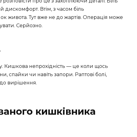
 розповісти про це з захоплюючи деталі. Біль
й дискомфорт. Втім, з часом біль
к живота. Тут вже не до жартів. Операція може
увати. Серйозно.
ь
у. Кишкова непрохідність — це коли щось
, спайки чи навіть запори. Раптові болі,
 до вирішення.
ваного кишківника