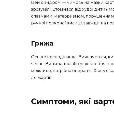
Цей синдром — чимось на мазки карт
зрозумілі. Втомився від худої дієти? М
спазмами, метеоризмом, порушеннями 
ручної полярної лисиці, завжди на пор
Грижа
Ось де несподіванка. Виявляється, ки
чекав. Випирання або ущільнення навк
можливо, потрібна операція. Хтось ска
до жартів.
Симптоми, які варт