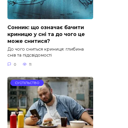
Сонник: що означає бачити
криницю у сні та до чого це
може снитися?
До чого сниться криниця: глибина
снів та підсвідомості
0
11
СУСПІЛЬСТВО