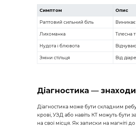
Симптом
Опис
Раптовий сильний біль
Виникає 
Лихоманка
Тілесна 
Нудота і блювота
Відчуваю
Зміни стільця
Від діар
Діагностика — знаход
Діагностика може бути складним ребус
крові, УЗД або навіть КТ можуть бути за
на свої місця. Як записки на магніті д