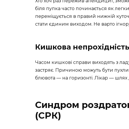
Хто хоч раз пережив апендицит, зможе
біля пупка часто починається як легки
переміщується в правий нижній куточо
стати єдиним виходом. Не варто ігнор
Кишкова непрохідніст
Часом кишкові справи виходять з лад
застряє. Причиною можуть бути пухлини
блювота — на горизонті. Лікар — шлях
Синдром роздрато
(СРК)