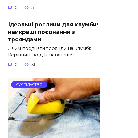
0
5
Ідеальні рослини для клумби:
найкращі поєднання з
трояндами
З чим поєднати троянди на клумбі:
Керівництво для натхнення
0
31
СУСПІЛЬСТВО