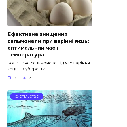
Ефективне знищення
сальмонели при варінні яєць:
оптимальний час і
температура
Коли гине сальмонела під час варіння
яєць: як уберегти
0
2
СУСПІЛЬСТВО