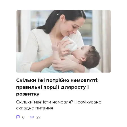
Скільки їжі потрібно немовляті:
правильні порції дляросту і
розвитку
Скільки має їсти немовля? Неочікувано
складне питання
0
27