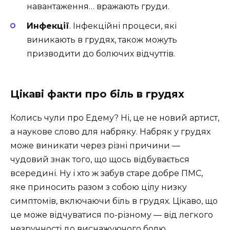
навантаження… вражають груди.
Инфекції
. Інфекційні процеси, які
виникають в грудях, також можуть
призводити до болючих відчуттів.
Цікаві факти про біль в грудях
Колись чули про Едему? Ні, це не новий артист,
а наукове слово для набряку. Набряк у грудях
може виникати через різні причини —
чудовий знак того, що щось відбувається
всередині. Ну і хто ж забув старе добре ПМС,
яке приносить разом з собою цілу низку
симптомів, включаючи біль в грудях. Цікаво, що
це може відчуватися по-різному — від легкого
незручності до виснажуючого болю.