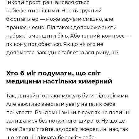
Інколи прості речі виявляються
найефективнішими. Носіть зручний
бюстгальтер — може звучати смішно, але
працює, чесно. Лід також допоможе зняти
набряк і зменшити біль. Або теплий компрес —
як кому подобається. Якщо нічого не
допомагає, завжди є таблетка аспірину, ні?
Хто б міг подумати, що світ
медицини настільки химерний
Так, звичайні ознаки можуть бути підозрілими.
Але важливо звертати увагу на те, як себе
почуваєте. Рандомні зміни в грудях не повинні
залишатися без потужного, щирого: Ну що це
таке! Запам’ятайте, здоров’я всередині нас, так
що, хлопці і дівчата, бережіть себе.