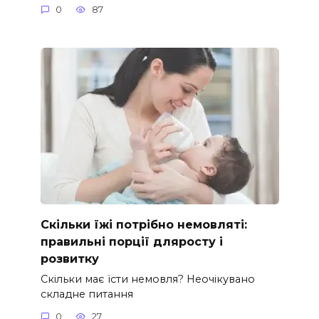
0
87
Скільки їжі потрібно немовляті:
правильні порції дляросту і
розвитку
Скільки має їсти немовля? Неочікувано
складне питання
0
27