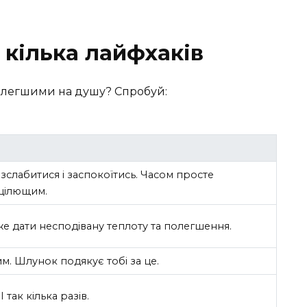
 кілька лайфхаків
и легшими на душу? Спробуй:
зслабитися і заспокоїтись. Часом просте
 цілющим.
е дати несподівану теплоту та полегшення.
м. Шлунок подякує тобі за це.
так кілька разів.