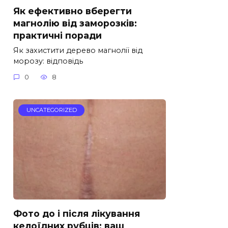
Як ефективно вберегти
магнолію від заморозків:
практичні поради
Як захистити дерево магнолії від
морозу: відповідь
0
8
UNCATEGORIZED
Фото до і після лікування
келоїдних рубців: ваш