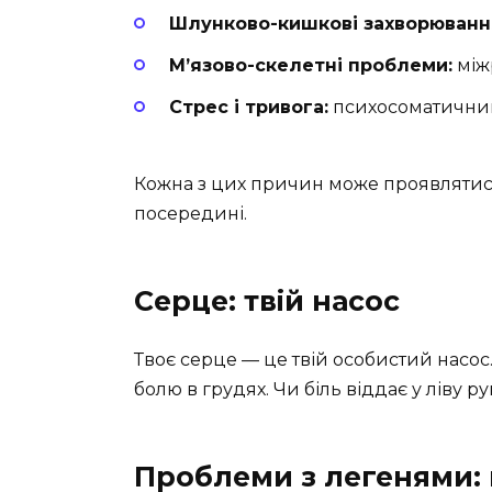
Шлунково-кишкові захворюванн
М’язово-скелетні проблеми:
між
Стрес і тривога:
психосоматичний
Кожна з цих причин може проявлятися 
посередині.
Серце: твій насос
Твоє серце — це твій особистий насос
болю в грудях. Чи біль віддає у ліву 
Проблеми з легенями: