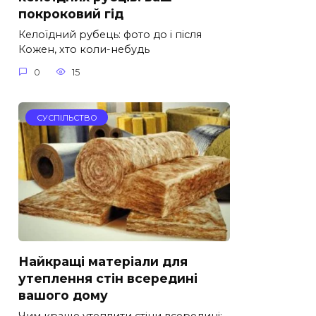
покроковий гід
Келоїдний рубець: фото до і після
Кожен, хто коли-небудь
0
15
СУСПІЛЬСТВО
Найкращі матеріали для
утеплення стін всередині
вашого дому
Чим краще утеплити стіни всередині: