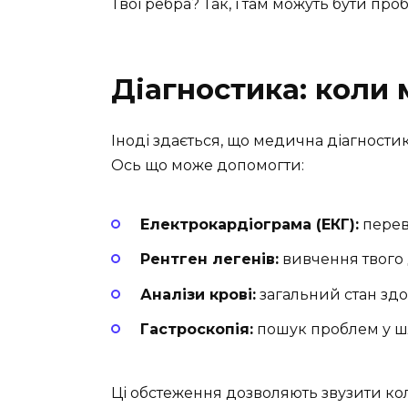
Твої ребра? Так, і там можуть бути п
Діагностика: коли
Іноді здається, що медична діагности
Ось що може допомогти:
Електрокардіограма (ЕКГ):
перев
Рентген легенів:
вивчення твого 
Аналізи крові:
загальний стан здо
Гастроскопія:
пошук проблем у ш
Ці обстеження дозволяють звузити к