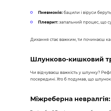
Пневмонія:
бацили і віруси беруть
Плеврит:
запальний процес, що с
Дихання стає важким, ти починаєш к
Шлунково-кишковий тр
Чи відчуваєш важкість у шлунку? Реф
посередині. Хто б подумав, що шлунок 
Міжреберна невралгія: