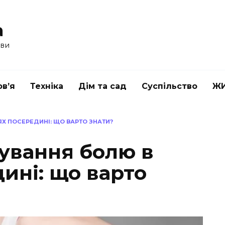
a
ави
в’я
Техніка
Дім та сад
Суспільство
Ж
ЯХ ПОСЕРЕДИНІ: ЩО ВАРТО ЗНАТИ?
кування болю в
ині: що варто