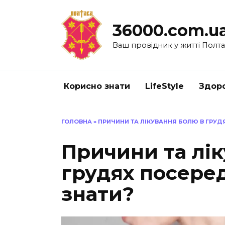
Перейти
до
36000.com.u
вмісту
Ваш провідник у житті Полт
Корисно знати
LifeStyle
Здоро
ГОЛОВНА
»
ПРИЧИНИ ТА ЛІКУВАННЯ БОЛЮ В ГРУД
Причини та лі
грудях посеред
знати?