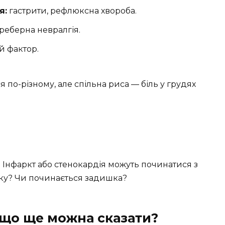
я:
гастрити, рефлюксна хвороба.
реберна невралгія.
 фактор.
по-різному, але спільна риса — біль у грудях
. Інфаркт або стенокардія можуть починатися з
руку? Чи починається задишка?
 що ще можна сказати?