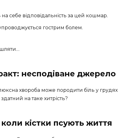
 на себе відповідальність за цей кошмар.
упроводжується гострим болем.
ашляти…
акт: несподіване джерело
люксна хвороба може породити біль у грудях
здатний на таке хитрість?
 коли кістки псують життя