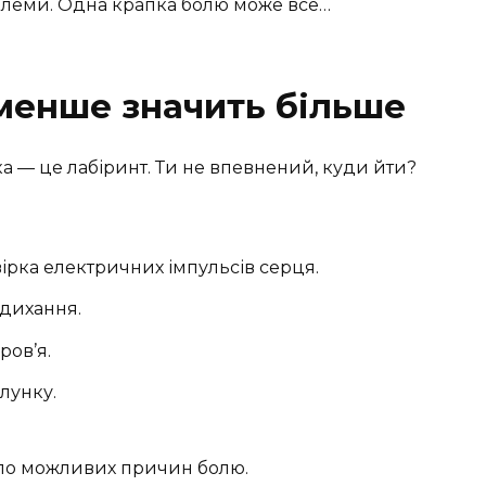
роблеми. Одна крапка болю може все…
 менше значить більше
ка — це лабіринт. Ти не впевнений, куди йти?
ірка електричних імпульсів серця.
дихання.
ров’я.
лунку.
оло можливих причин болю.