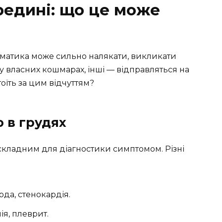
редині: що це може
томатика може сильно налякати, викликати
 у власних кошмарах, інші — відправляться на
тоїть за цим відчуттям?
 в грудях
 складним для діагностики симптомом. Різні
рда, стенокардія.
я, плеврит.