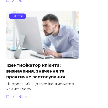
0
14
ЖИТТЯ
Ідентифікатор клієнта:
визначення, значення та
практичне застосування
Цифрове ім’я: що таке ідентифікатор
клієнта і чому
0
19