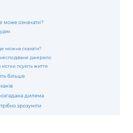
це може означати?
удях
е можна сказати?
 несподіване джерело
 кістки псують життя
ить більше
хаків
ерозгадана дилема
трібно зрозуміти