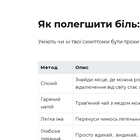
Як полегшити біль:
Уміють чи ні твої симптоми бути трох
Метод
Опис
Знайди місце, де можна ро
Спокій
відключення від світу стає
Гарячий
Трав’яний чай з медом мож
напій
Легка їжа
Перекуси чимось легеньки
Глибоке
Просто вдихай… видихай… І 
дихання