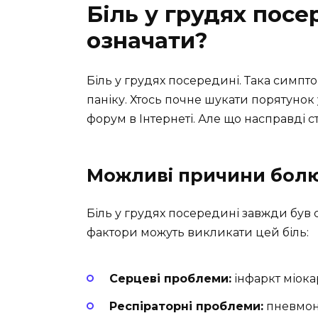
Біль у грудях посе
означати?
Біль у грудях посередині. Така симп
паніку. Хтось почне шукати порятунок
форум в Інтернеті. Але що насправді с
Можливі причини болю
Біль у грудях посередині завжди був
фактори можуть викликати цей біль:
Серцеві проблеми:
інфаркт міока
Респіраторні проблеми:
пневмоні