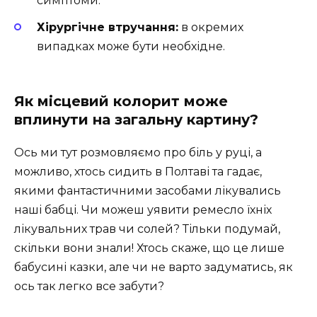
симптоми.
Хірургічне втручання:
в окремих
випадках може бути необхідне.
Як місцевий колорит може
вплинути на загальну картину?
Ось ми тут розмовляємо про біль у руці, а
можливо, хтось сидить в Полтаві та гадає,
якими фантастичними засобами лікувались
наші бабці. Чи можеш уявити ремесло їхніх
лікувальних трав чи солей? Тільки подумай,
скільки вони знали! Хтось скаже, що це лише
бабусині казки, але чи не варто задуматись, як
ось так легко все забути?