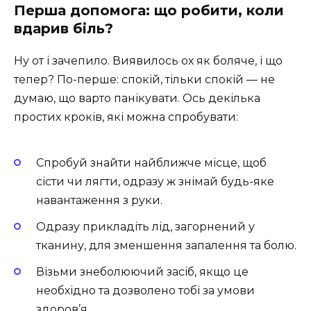
Перша допомога: що робити, коли
вдарив біль?
Ну от і зачепило. Виявилось ох як боляче, і що
тепер? По-перше: спокій, тільки спокій — не
думаю, що варто панікувати. Ось декілька
простих кроків, які можна спробувати:
Спробуй знайти найближче місце, щоб
сісти чи лягти, одразу ж знімай будь-яке
навантаження з руки.
Одразу прикладіть лід, загорнений у
тканину, для зменшення запалення та болю.
Візьми знеболюючий засіб, якщо це
необхідно та дозволено тобі за умови
здоров’я.