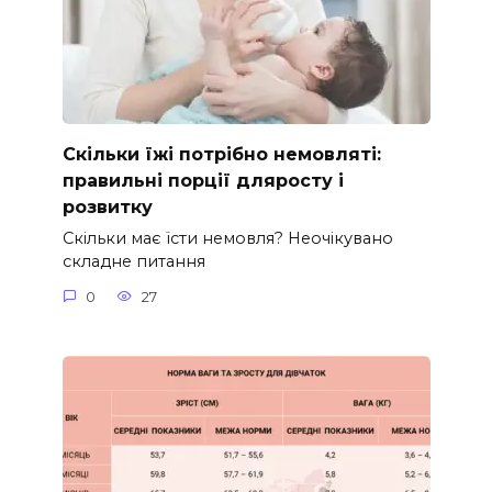
Скільки їжі потрібно немовляті:
правильні порції дляросту і
розвитку
Скільки має їсти немовля? Неочікувано
складне питання
0
27