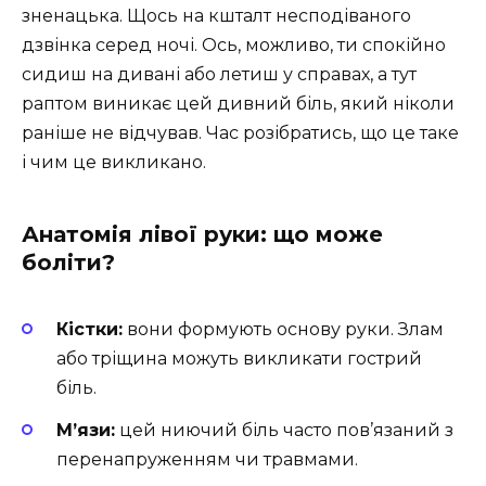
зненацька. Щось на кшталт несподіваного
дзвінка серед ночі. Ось, можливо, ти спокійно
сидиш на дивані або летиш у справах, а тут
раптом виникає цей дивний біль, який ніколи
раніше не відчував. Час розібратись, що це таке
і чим це викликано.
Анатомія лівої руки: що може
боліти?
Кістки:
вони формують основу руки. Злам
або тріщина можуть викликати гострий
біль.
М’язи:
цей ниючий біль часто пов’язаний з
перенапруженням чи травмами.