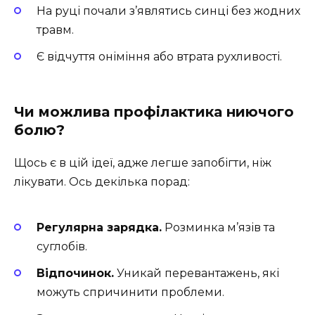
На руці почали з’являтись синці без жодних
травм.
Є відчуття оніміння або втрата рухливості.
Чи можлива профілактика ниючого
болю?
Щось є в цій ідеї, адже легше запобігти, ніж
лікувати. Ось декілька порад:
Регулярна зарядка.
Розминка м’язів та
суглобів.
Відпочинок.
Уникай перевантажень, які
можуть спричинити проблеми.