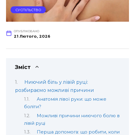
СУСПІЛЬСТВО
ОПУБЛІКОВАНО
21 Лютого, 2026
Зміст
Ниючий біль у лівій руці:
розбираємо можливі причини
Анатомія лівої руки: що може
боліти?
Можливі причини ниючого болю в
лівій руці
Перша допомога: що робити, коли