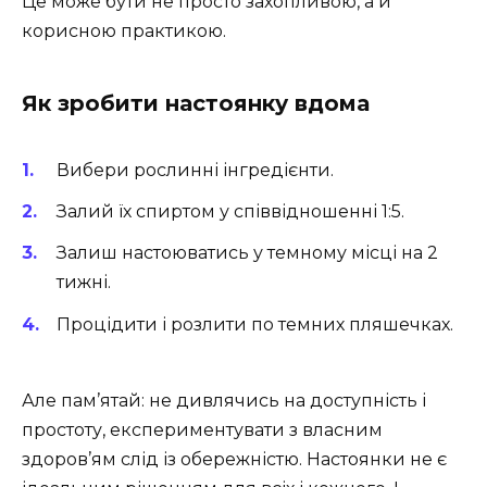
Це може бути не просто захопливою, а й
корисною практикою.
Як зробити настоянку вдома
Вибери рослинні інгредієнти.
Залий їх спиртом у співвідношенні 1:5.
Залиш настоюватись у темному місці на 2
тижні.
Процідити і розлити по темних пляшечках.
Але пам’ятай: не дивлячись на доступність і
простоту, експериментувати з власним
здоров’ям слід із обережністю. Настоянки не є