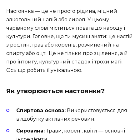
Настоянка — це не просто рідина, міцний
алкогольний напій або сироп. У цьому
чарівному слові міститься повага до народу і
культури. Головне, що ти мусиш знати: це настій
з рослин, трав або коренів, розчинений на
спирту або оцті. Це не тільки про зцілення, а й
про інтригу, культурний спадок і трохи магії.
Ось що робить її унікальною.
Як утворюються настоянки?
Спиртова основа:
Використовується для
видобутку активних речовин.
Сировина:
Трави, корені, квіти — основні
інгредієнти.