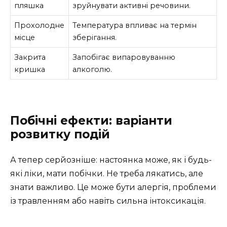
пляшка
зруйнувати активні речовини.
Прохолодне
Температура впливає на термін
місце
зберігання.
Закрита
Запобігає випаровуванню
кришка
алкоголю.
Побічні ефекти: варіанти
розвитку подій
А тепер серйозніше: настоянка може, як і будь-
які ліки, мати побічки. Не треба лякатись, але
знати важливо. Це може бути алергія, проблеми
із травленням або навіть сильна інтоксикація.