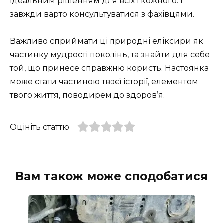
ідеальним рішенням для всіх і кожного. І
завжди варто консультуватися з фахівцями.
Важливо сприймати ці природні еліксири як
частинку мудрості поколінь, та знайти для себе
той, що принесе справжню користь. Настоянка
може стати частиною твоєї історії, елементом
твого життя, поводирем до здоров’я.
Оцініть статтю
Вам також може сподобатися